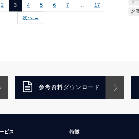
デ
2
3
4
5
6
7
…
17
名
次へ →
参考資料ダウンロード
ービス
特徴