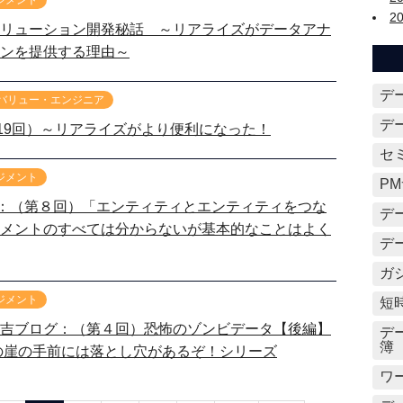
ジメント
2
リューション開発秘話 ～リアライズがデータアナ
ンを提供する理由～
デ
 バリュー・エンジニア
デ
19回）～リアライズがより便利になった！
セ
ジメント
P
：（第８回）「エンティティとエンティティをつな
デ
メントのすべては分からないが基本的なことはよく
デ
ガ
ジメント
短
吉ブログ：（第４回）恐怖のゾンビデータ【後編】
デ
簿
年の崖の手前には落とし穴があるぞ！シリーズ
ワ