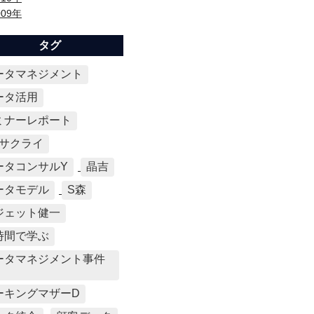
009年
タグ
ータマネジメント
ータ活用
ミナーレポート
Mサクライ
ータコンサルY
晶吉
ータモデル
S森
ジェット健一
時間で学ぶ
ータマネジメント事件
ーキングマザーD