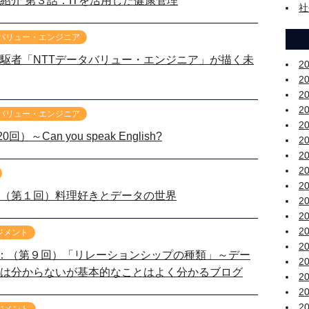
紹介 第３話：ITを活用した健康管理
社
 バリュー・エンジニア
駆者「NTTデータバリュー・エンジニア」が描く未
2
2
2
2
 バリュー・エンジニア
2
Can you speak English?
2
2
2
2
（第１回）料理好きとデータの世界
2
2
2
ジメント
2
：（第９回）「リレーションシップの種類」～デー
2
は分からないが基本的なことはよく分かるブログ
2
2
2