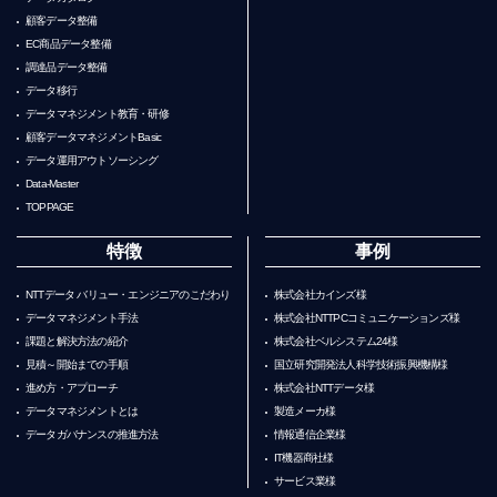
顧客データ整備
EC商品データ整備
調達品データ整備
データ移行
データマネジメント教育・研修
顧客データマネジメントBasic
データ運用アウトソーシング
Data-Master
TOPPAGE
特徴
事例
NTTデータ バリュー・エンジニアのこだわり
株式会社カインズ様
データマネジメント手法
株式会社NTTPCコミュニケーションズ様
課題と解決方法の紹介
株式会社ベルシステム24様
見積～開始までの手順
国立研究開発法人科学技術振興機構様
進め方・アプローチ
株式会社NTTデータ様
データマネジメントとは
製造メーカ様
データガバナンスの推進方法
情報通信企業様
IT機器商社様
サービス業様