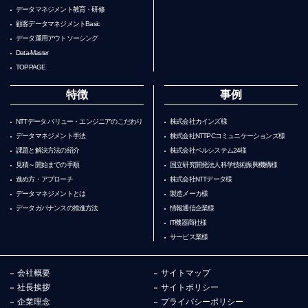
データマネジメント教育・研修
顧客データマネジメントBasic
データ運用アウトソーシング
Data-Master
TOPPAGE
特徴
事例
NTTデータ バリュー・エンジニアのこだわり
株式会社カインズ様
データマネジメント手法
株式会社NTTPCコミュニケーションズ様
課題と解決方法の紹介
株式会社ベルシステム24様
見積～開始までの手順
国立研究開発法人科学技術振興機構様
進め方・アプローチ
株式会社NTTデータ様
データマネジメントとは
製造メーカ様
データガバナンスの推進方法
情報通信企業様
IT機器商社様
サービス業様
会社概要
サイトマップ
社長挨拶
サイトポリシー
企業理念
プライバシーポリシー