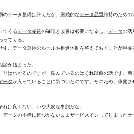
期のデータ整備は終えたが、継続的な
データ品質
維持のための
ってくる
データ品質
の確認と改善は必要になるし、
データ
の活
わってくる。
せず、データ運用のルールや推進体制を整えておくことが重要
相談が始まった。
ことはわかるのですが、悩んでいるのはそれ以前の話です。新
データ
が入っていることに気づいたのです。そのため、稼働さ
それは良くない、いや大変な事態だな。
、
データ
の不備に気づかないままサービスインしてしまったケ