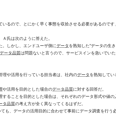
ているので、とにかく早く事態を収拾させる必要があるのです
、Ａ氏は次のように答えた。
た。しかし、エンドユーザ側に
データ
を熟知した“データの生
データ品質
は問題ないと言うので、サービスインを急いでいた
管理や活用を行っている担当者は、社内の
データ
を熟知してい
理
や活用を目的とした場合の
データ品質
に対する回答だ。
理することを目的とした場合は、それぞれのデータ形式や値の
ータ品質
の考え方が全く異なってくるはずだ。
がいても、データの活用目的に合わせて事前にデータ調査を行う