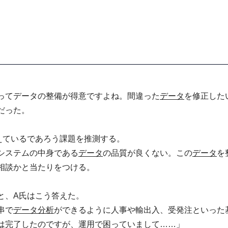
ってデータの整備が得意ですよね。間違った
データ
を修正した
だった。
えているであろう課題を推測する。
システムの中身である
データ
の品質が良くない。この
データ
を
相談かと当たりをつける。
と、A氏はこう答えた。
串で
データ分析
ができるように人事や輸出入、受発注といった
は完了したのですが、運用で困っていまして……」