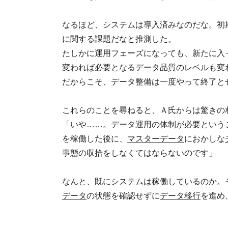
なるほど、システムは導入済みなのだな。初
に関する課題だなと推測した。
たしかに運用フェーズになっても、新たに入
変われば必要となる
データ品質
のレベルも変
だからこそ、データ整備は一度やって終了と
これらのことを尋ねると、Ａ氏からは驚きの
「いや……。データ運用の体制が必要という
を稼働した後に、
マスターデータ
におかしな
事態の収拾をしなくてはならないのです」
なんと、既にシステムは稼働しているのか。
データ
の状態を確認せずに
データ移行
を進め