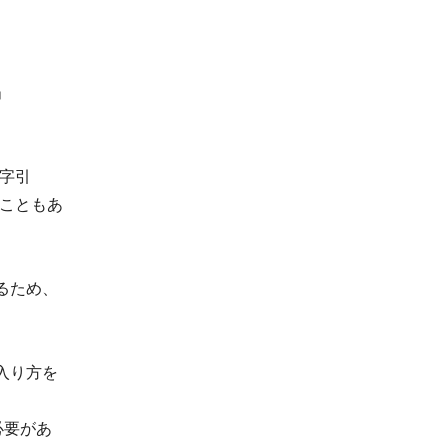
」
き字引
こともあ
るため、
入り方を
必要があ