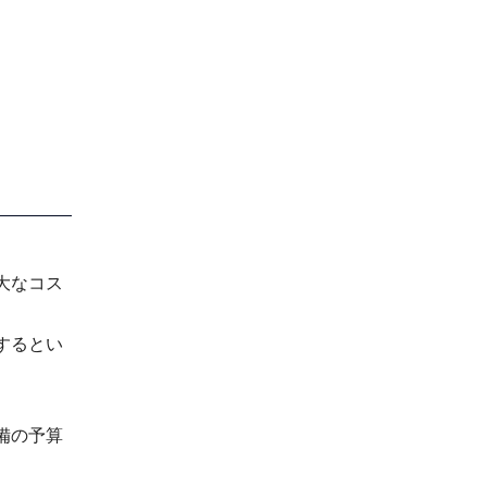
大なコス
するとい
備の予算