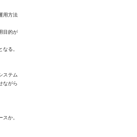
運用方法
用目的が
となる。
システム
せながら
ースか。