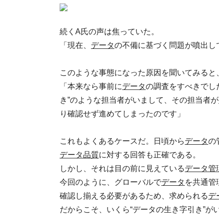
続くA氏の声は焦っていた。
「現在、
データ
の不備に基づく問題が噴出し
このような事態になった原因を聞いてみると
「本来なら事前に
データ
の調査をすべきでし
き”のような担当者がいまして、その担当者が
り確認せず進めてしまったのです」
これもよくあるケースだ。日頃から
データ
の
データ品質
に対する回答も正確である。
しかし、それは目の前に見えている
データ管
今回のように、グローバルで
データ
を共通管
確認し揃える必要があるため、求められる
デ
だからこそ、いくら“データの生き字引き”