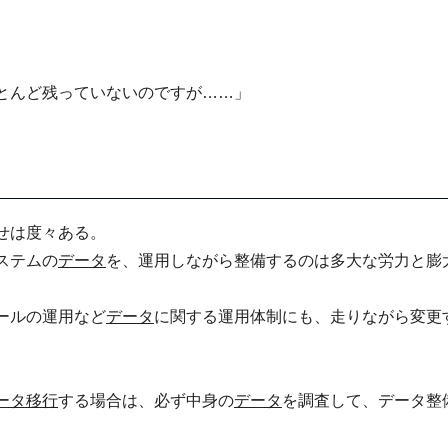
とんど残っていないのですが……」
せは度々ある。
ステムの
データ
を、運用しながら整備するのは多大な労力と膨
ールの運用など
データ
に関する運用体制にも、走りながら変更
ータ移行
する場合は、必ず中身の
データ
を調査して、データ整