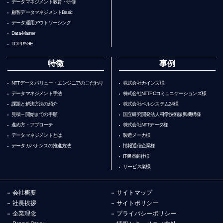
データマネジメント教育・研修
顧客データマネジメントBasic
データ運用アウトソーシング
Data-Master
TOPPAGE
特徴
事例
NTTデータ バリュー・エンジニアのこだわり
株式会社カインズ様
データマネジメント手法
株式会社NTTPCコミュニケーションズ様
課題と解決方法の紹介
株式会社ベルシステム24様
見積～開始までの手順
国立研究開発法人科学技術振興機構様
進め方・アプローチ
株式会社NTTデータ様
データマネジメントとは
製造メーカ様
データガバナンスの推進方法
情報通信企業様
IT機器商社様
サービス業様
会社概要
サイトマップ
社長挨拶
サイトポリシー
企業理念
プライバシーポリシー