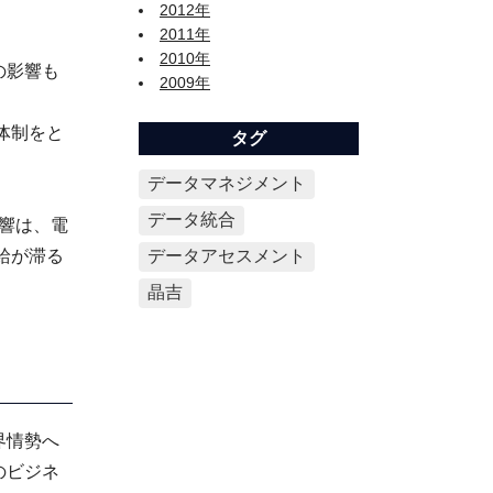
2012年
2011年
2010年
の影響も
2009年
体制をと
タグ
データマネジメント
データ統合
影響は、電
給が滞る
データアセスメント
晶吉
界情勢へ
のビジネ