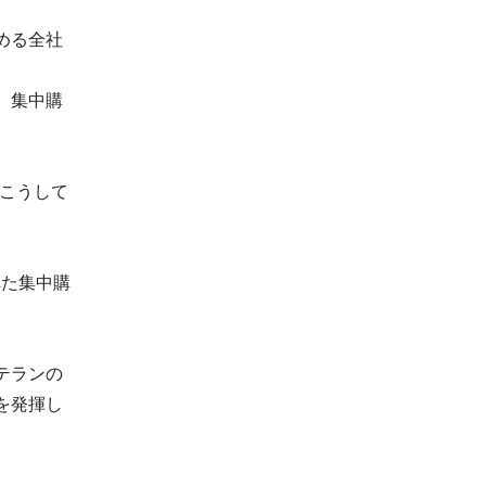
める全社
、集中購
。こうして
れた集中購
テランの
を発揮し