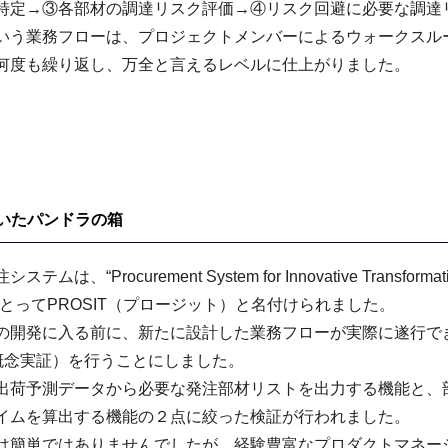
特定→③各部材の調達リスク評価→④リスク回避に必要な調達
いう業務フローは、プロジェクトメンバーによるウォークスル
何度も繰り返し、万全と言えるレベルに仕上がりました。
開いたパンドラの箱
ocurement System for Innovative Transformat
とってPROSIT（プロージット）と名付けられました。
ITの開発に入る前に、新たに設計した業務フローが実際に遂行で
ept：概念実証）を行うことにしました。
品出荷予測データから必要な発注部材リストを出力する機能と、
イムを算出する機能の２点に絞った検証が行われました。
は簡単ではありませんでしたが、経験豊富なプロダクトマネー