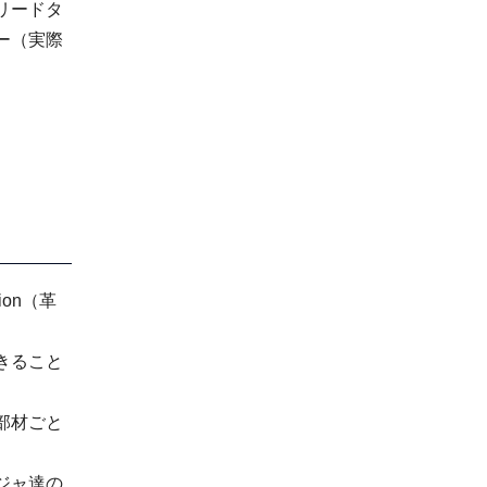
リードタ
ー（実際
ion（革
きること
部材ごと
ジャ達の