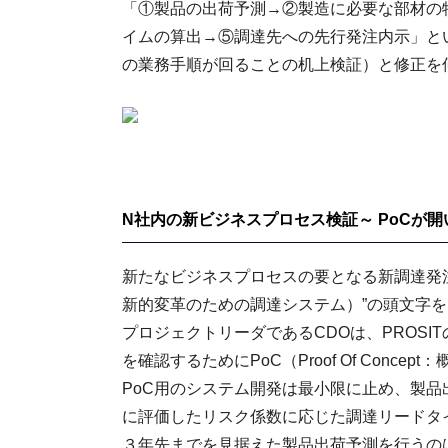
「①製品の出荷予測→②製造に必要な部材の
イムの算出→⑤調達先への先行発注内示」と
の業務手順が回ることの机上検証）と修正を
N社内の新ビジネスプロセス検証～ PoCが
新たなビジネスプロセスの要となる新調達発注システムは、“Pr
新的変革のための調達システム）”の頭文字を
プロジェクトリーダであるCDOは、PROS
を確認するためにPoC（Proof Of Conc
PoC用のシステム開発は最小限に止め、製
に評価したリスク係数に応じた調達リードタ
３年先までを見据えた製品出荷予測を行うの