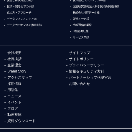
課題と解決方法の紹介
株式会社ベルシステム24様
見積～開始までの手順
国立研究開発法人科学技術振興機構様
進め方・アプローチ
株式会社NTTデータ様
データマネジメントとは
製造メーカ様
データガバナンスの推進方法
情報通信企業様
IT機器商社様
サービス業様
会社概要
サイトマップ
社長挨拶
サイトポリシー
企業理念
プライバシーポリシー
Brand Story
情報セキュリティ方針
アクセスマップ
パートナーシップ構築宣言
採用情報
お問い合わせ
用語集
ニュース
イベント
ブログ
動画視聴
資料ダウンロード