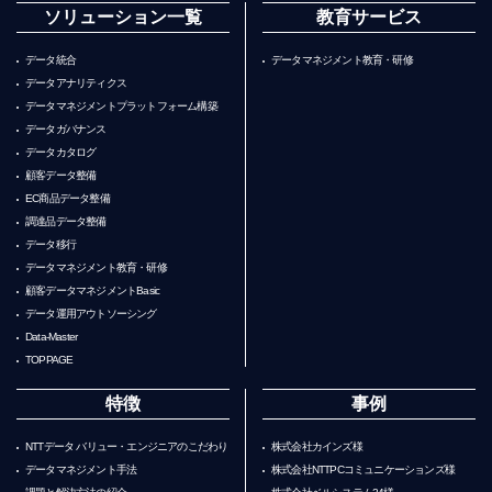
ソリューション一覧
教育サービス
データ統合
データマネジメント教育・研修
データアナリティクス
データマネジメントプラットフォーム構築
データガバナンス
データカタログ
顧客データ整備
EC商品データ整備
調達品データ整備
データ移行
データマネジメント教育・研修
顧客データマネジメントBasic
データ運用アウトソーシング
Data-Master
TOPPAGE
特徴
事例
NTTデータ バリュー・エンジニアのこだわり
株式会社カインズ様
データマネジメント手法
株式会社NTTPCコミュニケーションズ様