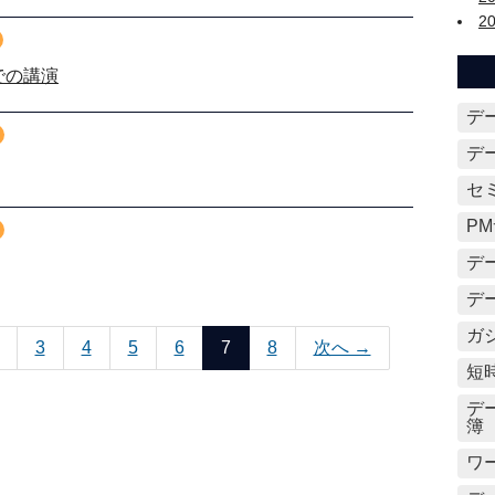
2
での講演
デ
デ
セ
P
デ
デ
ガ
3
4
5
6
7
8
次へ →
短
デ
簿
ワ