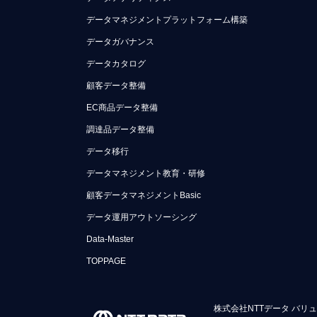
データマネジメントプラットフォーム構築
データガバナンス
データカタログ
顧客データ整備
EC商品データ整備
調達品データ整備
データ移行
データマネジメント教育・研修
顧客データマネジメントBasic
データ運用アウトソーシング
Data-Master
TOPPAGE
株式会社NTTデータ バリ