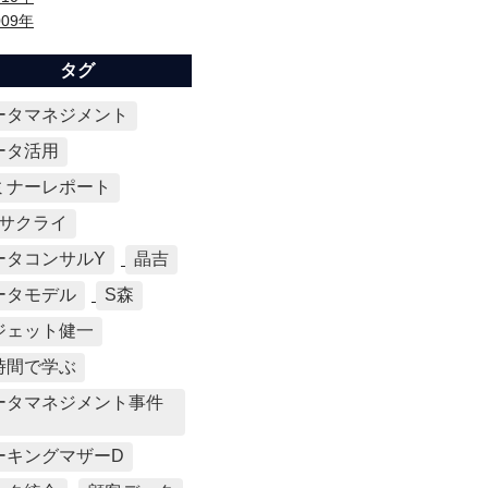
009年
タグ
ータマネジメント
ータ活用
ミナーレポート
Mサクライ
ータコンサルY
晶吉
ータモデル
S森
ジェット健一
時間で学ぶ
ータマネジメント事件
ーキングマザーD