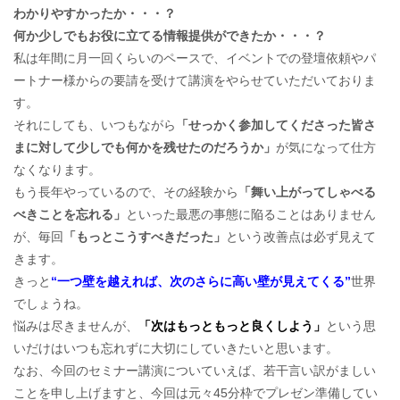
わかりやすかったか・・・？
何か少しでもお役に立てる情報提供ができたか・・・？
私は年間に月一回くらいのペースで、イベントでの登壇依頼やパ
ートナー様からの要請を受けて講演をやらせていただいておりま
す。
それにしても、いつもながら
「せっかく参加してくださった皆さ
まに対して少しでも何かを残せたのだろうか」
が気になって仕方
なくなります。
もう長年やっているので、その経験から
「舞い上がってしゃべる
べきことを忘れる」
といった最悪の事態に陥ることはありません
が、毎回
「もっとこうすべきだった」
という改善点は必ず見えて
きます。
きっと
“一つ壁を越えれば、次のさらに高い壁が見えてくる”
世界
でしょうね。
悩みは尽きませんが、
「次はもっともっと良くしよう」
という思
いだけはいつも忘れずに大切にしていきたいと思います。
なお、今回のセミナー講演についていえば、若干言い訳がましい
ことを申し上げますと、今回は元々45分枠でプレゼン準備してい