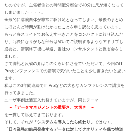
たのですが、主催者側との時間配分都合で40分に尺が短くなって
しまいました・・・。
全般的に講演自体が非常に駆け足となってしまい、最後のまとめ
にほとんど時間が割けなかったことを申し訳なく思っています。
もっと各スライドでお伝えすべきことをコンパクトに絞り込んだ
り、冗長になりがちな部分は省いてご説明するようなアドリブも
必要と、講演終了後に早速、当社のコンサルタントと反省会をし
ました。
さて御礼と反省の弁はこのくらいにさせていただいて、今回のIT
Proカンファレンスでの講演で気付いたことを少し書きたいと思い
ます。
私はこの3年間連続でIT Proなどの大きなカンファレンスで講演を
行ってきました。
ユーザ事例は適宜入れ替えていますが、同じテーマ
－「データマネジメントの重要さ、大切さ」－
を一貫して訴えてきております。
そして、それが
「システムを導入したら終わり」
ではなく、
「日々業務の結果発生するデータに対してクオリティを保つ地道