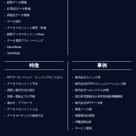
顧客データ整備
EC商品データ整備
調達品データ整備
データ移行
データマネジメント教育・研修
顧客データマネジメントBasic
データ運用アウトソーシング
Data-Master
TOPPAGE
特徴
事例
NTTデータ バリュー・エンジニアのこだわり
株式会社カインズ様
データマネジメント手法
株式会社NTTPCコミュニケーションズ様
課題と解決方法の紹介
株式会社ベルシステム24様
見積～開始までの手順
国立研究開発法人科学技術振興機構様
進め方・アプローチ
株式会社NTTデータ様
データマネジメントとは
製造メーカ様
データガバナンスの推進方法
情報通信企業様
IT機器商社様
サービス業様