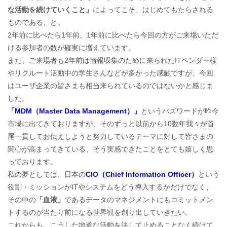
な活動を続けていくこと」
によってこそ、はじめてもたらされる
ものである、と。
2年前に比べたら1年前、1年前に比べたら今回の方がご来場いただ
ける参加者の数が確実に増えています。
また、ご来場者も2年前は情報収集のために来られたITベンダー様
やリクルート活動中の学生さんなどが多かった感触ですが、今回
はユーザ企業の皆さまも相当来られているのではないかと感じま
した。
「MDM（Master Data Management）」
というバズワードが昨今
市場に出てきておりますが、そのずっと以前から10数年我々が首
尾一貫してお伝えしようと努力しているテーマに対して皆さまの
関心が高まってきている、そう実感できたことをとても嬉しく思
っております。
私の夢としては、日本の
CIO（Chief Information Officer）
という
役割・ミッションがITやシステムをどう導入するかだけでなく、
その中の
「血液」
であるデータのマネジメントにもコミットメン
トするのが当たり前になる世界観を創り出していきたい。
これからも、こうした地道な活動を決して止めることなく続けて