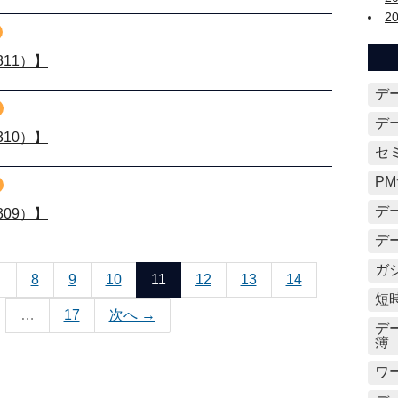
2
11）】
デ
デ
10）】
セ
P
デ
09）】
デ
ガ
…
8
9
10
11
12
13
14
短
…
17
次へ →
デ
簿
ワ