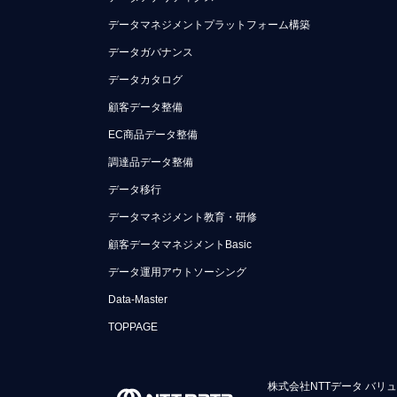
データマネジメントプラットフォーム構築
データガバナンス
データカタログ
顧客データ整備
EC商品データ整備
調達品データ整備
データ移行
データマネジメント教育・研修
顧客データマネジメントBasic
データ運用アウトソーシング
Data-Master
TOPPAGE
株式会社NTTデータ バリ