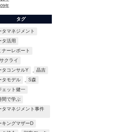
009年
タグ
ータマネジメント
ータ活用
ミナーレポート
Mサクライ
ータコンサルY
晶吉
ータモデル
S森
ジェット健一
時間で学ぶ
ータマネジメント事件
ーキングマザーD