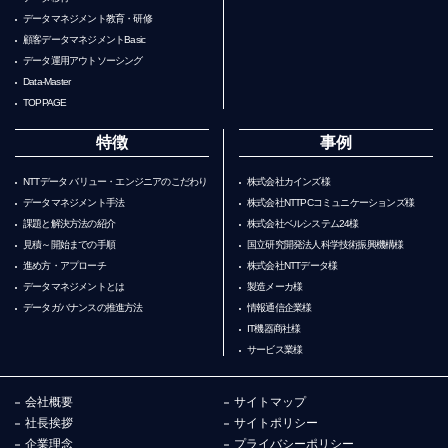
データマネジメント教育・研修
顧客データマネジメントBasic
データ運用アウトソーシング
Data-Master
TOPPAGE
特徴
事例
NTTデータ バリュー・エンジニアのこだわり
株式会社カインズ様
データマネジメント手法
株式会社NTTPCコミュニケーションズ様
課題と解決方法の紹介
株式会社ベルシステム24様
見積～開始までの手順
国立研究開発法人科学技術振興機構様
進め方・アプローチ
株式会社NTTデータ様
データマネジメントとは
製造メーカ様
データガバナンスの推進方法
情報通信企業様
IT機器商社様
サービス業様
会社概要
サイトマップ
社長挨拶
サイトポリシー
企業理念
プライバシーポリシー