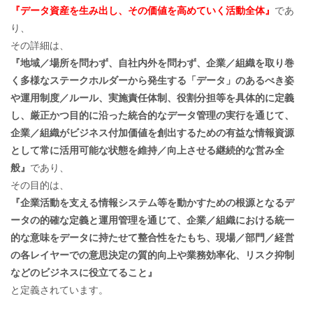
『データ資産を生み出し、その価値を高めていく活動全体』
であ
り、
その詳細は、
『地域／場所を問わず、自社内外を問わず、企業／組織を取り巻
く多様なステークホルダーから発生する「データ」のあるべき姿
や運用制度／ルール、実施責任体制、役割分担等を具体的に定義
し、厳正かつ目的に沿った統合的なデータ管理の実行を通じて、
企業／組織がビジネス付加価値を創出するための有益な情報資源
として常に活用可能な状態を維持／向上させる継続的な営み全
般』
であり、
その目的は、
『企業活動を支える情報システム等を動かすための根源となるデ
ータの的確な定義と運用管理を通じて、企業／組織における統一
的な意味をデータに持たせて整合性をたもち、現場／部門／経営
の各レイヤーでの意思決定の質的向上や業務効率化、リスク抑制
などのビジネスに役立てること』
と定義されています。