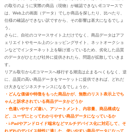
の取引のように実際の商品（現物）が確認できないEコマースで
は、Web上の画面（データ）でしか商品を探したり、比べたり、
仕様の確認ができない訳ですから、その影響は甚大になるでしょ
う。
さらに、自社のコマースサイト上だけでなく、商品データはアフ
ェリエイトやモール上のショッピングサイト、ネットオークショ
ンなどでインターネット上を駆け巡っているため、劣化した品質
のデータがひとたび社外に提供されたら、問題が拡散していきま
す。
リアル取引からEコマースへ移行する潮流は止まるべくもなく、逆
に、品質の高い商品データをマーケットに提供できれば、どれだ
け大きなビジネスチャンスになるでしょうか。
・どんな価値や特徴をもった商品かが、無数のリスト表示上でち
ゃんと訴求されている商品データかどうか
・色違いやサイズ違い、アソートメント、内容量、商品構成な
ど、ユーザにとってわかりやすい商品データになっているか
・i-Padやアンドロイド端末などマルチデバイス化に対応して、そ
れぞれのデバイス特性に適した、使いやすい商品データになって