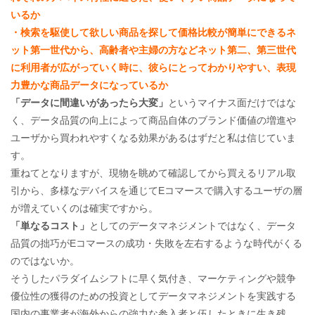
いるか
・検索を駆使して欲しい商品を探して価格比較が簡単にできるネ
ット第一世代から、高齢者や主婦の方などネット第二、第三世代
に利用者が広がっていく時に、彼らにとってわかりやすい、表現
力豊かな商品データになっているか
「データに間違いがあったら大変」
というマイナス面だけではな
く、データ品質の向上によって商品自体のブランド価値の増進や
ユーザから買われやすくなる効果があるはずだと私は信じていま
す。
重ねてとなりますが、現物を眺めて確認してから買えるリアル取
引から、多様なデバイスを通じてEコマースで購入するユーザの層
が増えていくのは確実ですから。
「単なるコスト」
としてのデータマネジメントではなく、データ
品質の拙巧がEコマースの成功・失敗を左右するような時代がくる
のではないか。
そうしたパラダイムシフトに早く気付き、マーケティングや競争
優位性の獲得のための投資としてデータマネジメントを実践する
国内の事業者が海外からの強力な参入者と伍したときに生き残