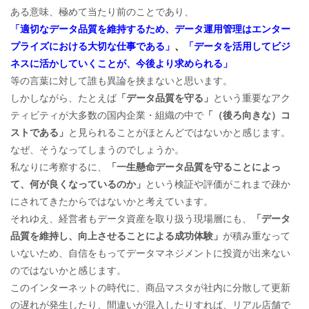
ある意味、極めて当たり前のことであり、
「適切なデータ品質を維持するため、データ運用管理はエンター
プライズにおける大切な仕事である」
、
「データを活用してビジ
ネスに活かしていくことが、今後より求められる」
等の言葉に対して誰も異論を挟まないと思います。
しかしながら、たとえば
「データ品質を守る」
という重要なアク
ティビティが大多数の国内企業・組織の中で
「（後ろ向きな）コ
ストである」
と見られることがほとんどではないかと感じます。
なぜ、そうなってしまうのでしょうか。
私なりに考察するに、
「一生懸命データ品質を守ることによっ
て、何が良くなっているのか」
という検証や評価がこれまで疎か
にされてきたからではないかと考えています。
それゆえ、経営者もデータ資産を取り扱う現場層にも、
「データ
品質を維持し、向上させることによる成功体験」
が積み重なって
いないため、自信をもってデータマネジメントに投資が出来ない
のではないかと感じます。
このインターネットの時代に、商品マスタが社内に分散して更新
の遅れが発生したり、間違いが混入したりすれば、リアル店舗で