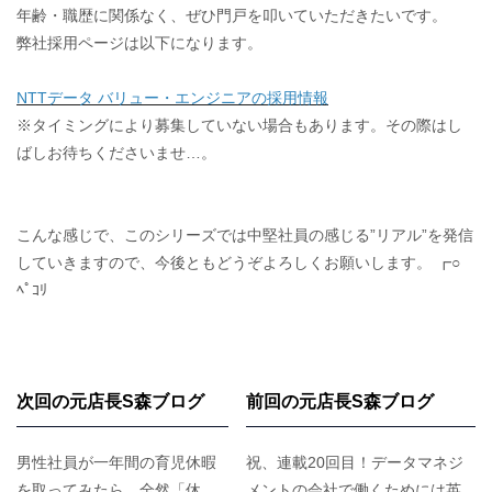
年齢・職歴に関係なく、ぜひ門戸を叩いていただきたいです。
弊社採用ページは以下になります。
NTTデータ バリュー・エンジニアの採用情報
※タイミングにより募集していない場合もあります。その際はし
ばしお待ちくださいませ…。
こんな感じで、このシリーズでは中堅社員の感じる”リアル”を発信
していきますので、今後ともどうぞよろしくお願いします。 ┏○
ﾍﾟｺﾘ
次回の元店長S森ブログ
前回の元店長S森ブログ
男性社員が一年間の育児休暇
祝、連載20回目！データマネジ
を取ってみたら、全然「休
メントの会社で働くためには英