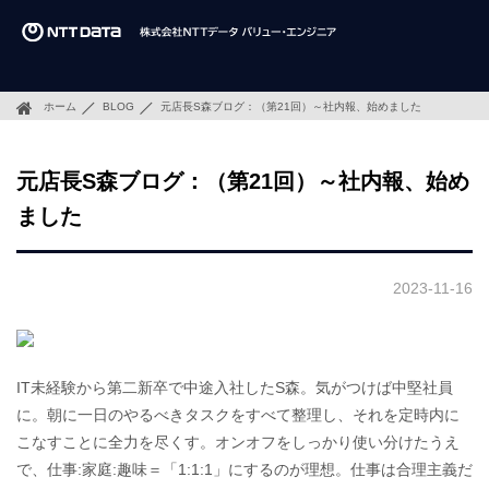
ホーム
BLOG
元店長S森ブログ：（第21回）～社内報、始めました
元店長S森ブログ：（第21回）～社内報、始め
ました
2023-11-16
IT未経験から第二新卒で中途入社したS森。気がつけば中堅社員
に。朝に一日のやるべきタスクをすべて整理し、それを定時内に
こなすことに全力を尽くす。オンオフをしっかり使い分けたうえ
で、仕事:家庭:趣味＝「1:1:1」にするのが理想。仕事は合理主義だ