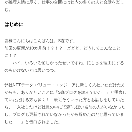
が義理人情に厚く、仕事の合間には社内の多くの人と会話を楽し
む。
はじめに
皆様こんにちはこんばんは。S森です。
前回
の更新が10カ月前！？！？ どどど、どうしてこんなこと
に！？
……ハイ、いろいろ忙しかったせいですね。忙しさを理由にする
のもいけないとは思いつつ。
弊社NTTデータ バリュー・エンジニアに新しく入社いただけた方
からも、ありがたいことに「S森ブログを読んでいた！」と明言し
ていただける方も多く！ 最近そういった方とお話しをしていた
ら、「入社したけど社員の中に“S森”っぽい名前の人がいなかった
し、ブログも更新されていなかったから辞めたのだと思っていま
した……」と告白されました。