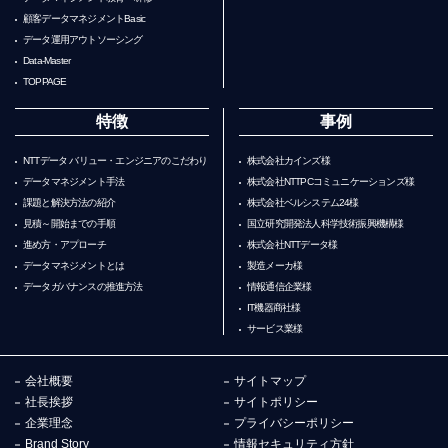
顧客データマネジメントBasic
データ運用アウトソーシング
Data-Master
TOPPAGE
特徴
事例
NTTデータ バリュー・エンジニアのこだわり
株式会社カインズ様
データマネジメント手法
株式会社NTTPCコミュニケーションズ様
課題と解決方法の紹介
株式会社ベルシステム24様
見積～開始までの手順
国立研究開発法人科学技術振興機構様
進め方・アプローチ
株式会社NTTデータ様
データマネジメントとは
製造メーカ様
データガバナンスの推進方法
情報通信企業様
IT機器商社様
サービス業様
会社概要
サイトマップ
社長挨拶
サイトポリシー
企業理念
プライバシーポリシー
Brand Story
情報セキュリティ方針