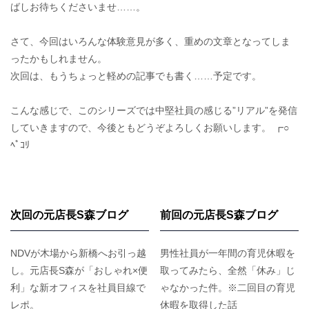
ばしお待ちくださいませ……。
さて、今回はいろんな体験意見が多く、重めの文章となってしま
ったかもしれません。
次回は、もうちょっと軽めの記事でも書く……予定です。
こんな感じで、このシリーズでは中堅社員の感じる”リアル”を発信
していきますので、今後ともどうぞよろしくお願いします。 ┏○
ﾍﾟｺﾘ
次回の元店長S森ブログ
前回の元店長S森ブログ
NDVが木場から新橋へお引っ越
男性社員が一年間の育児休暇を
し。元店長S森が「おしゃれ×便
取ってみたら、全然「休み」じ
利」な新オフィスを社員目線で
ゃなかった件。※二回目の育児
レポ。
休暇を取得した話