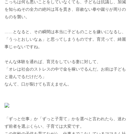
こっちは何も悪いことをしていなくても、子どもは抗議し、加減
を知らぬその全力の絶叫は耳を貫き、容赦ない拳や蹴りが周りの
ものを襲い。
……となると、その瞬間は本当に子どものことを嫌いになるし、
「うっとおしいなぁ」と思ってしまうものです。育児って、綺麗
事じゃないですね。
そんな体験を通れば、育児をしている妻に対して、
「オレは社会のストレスの中で金を稼いでるんだ。お前は子ども
と遊んでるだけだろ」
なんて、口が裂けても言えません。
「ずっと仕事」か「ずっと子育て」かを選べと言われたら、迷わ
ず前者を選ぶくらい、子育ては大変です。
この年齢の子供を育てながら、仕事までこなしているママさん社