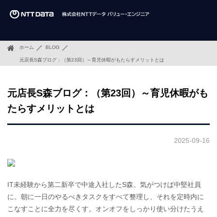
ホーム
BLOG
元店長S森ブログ：（第23回）～育児休暇がもたらすメリットとは
元店長S森ブログ：（第23回）～育児休暇がも
たらすメリットとは
2025-09-16
IT未経験から第二新卒で中途入社したS森。気がつけば中堅社員
に。朝に一日のやるべきタスクをすべて整理し、それを定時内に
こなすことに全力を尽くす。オンオフをしっかり使い分けたうえ