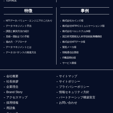
TOPPAGE
特徴
事例
NTTデータ バリュー・エンジニアのこだわり
株式会社カインズ様
データマネジメント手法
株式会社NTTPCコミュニケーションズ様
課題と解決方法の紹介
株式会社ベルシステム24様
見積～開始までの手順
国立研究開発法人科学技術振興機構様
進め方・アプローチ
株式会社NTTデータ様
データマネジメントとは
製造メーカ様
データガバナンスの推進方法
情報通信企業様
IT機器商社様
サービス業様
会社概要
サイトマップ
社長挨拶
サイトポリシー
企業理念
プライバシーポリシー
Brand Story
情報セキュリティ方針
アクセスマップ
パートナーシップ構築宣言
採用情報
お問い合わせ
用語集