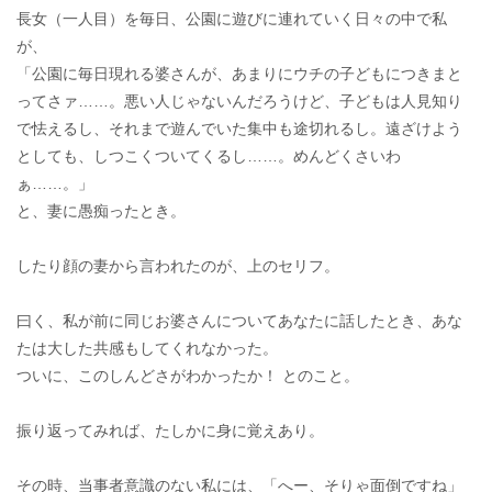
長女（一人目）を毎日、公園に遊びに連れていく日々の中で私
が、
「公園に毎日現れる婆さんが、あまりにウチの子どもにつきまと
ってさァ……。悪い人じゃないんだろうけど、子どもは人見知り
で怯えるし、それまで遊んでいた集中も途切れるし。遠ざけよう
としても、しつこくついてくるし……。めんどくさいわ
ぁ……。」
と、妻に愚痴ったとき。
したり顔の妻から言われたのが、上のセリフ。
曰く、私が前に同じお婆さんについてあなたに話したとき、あな
たは大した共感もしてくれなかった。
ついに、このしんどさがわかったか！ とのこと。
振り返ってみれば、たしかに身に覚えあり。
その時、当事者意識のない私には、「へー、そりゃ面倒ですね」