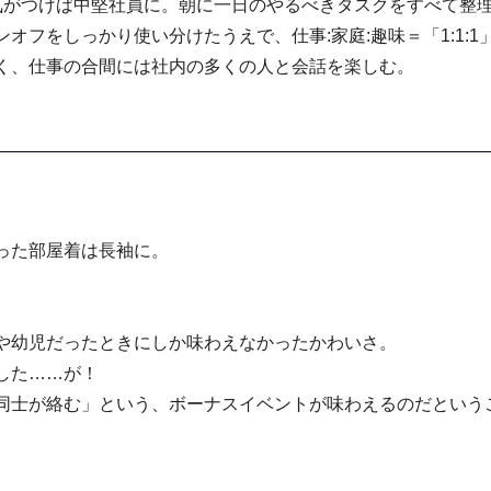
。気がつけば中堅社員に。朝に一日のやるべきタスクをすべて整
フをしっかり使い分けたうえで、仕事:家庭:趣味＝「1:1:1
く、仕事の合間には社内の多くの人と会話を楽しむ。
った部屋着は長袖に。
や幼児だったときにしか味わえなかったかわいさ。
した……が！
同士が絡む」という、ボーナスイベントが味わえるのだという