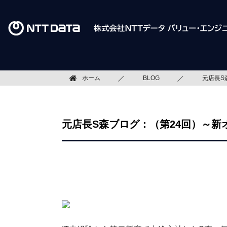
ホーム
BLOG
元店長S
元店長S森ブログ：（第24回）～新