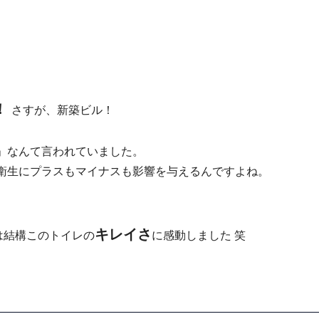
！
さすが、新築ビル！
」なんて言われていました。
衛生にプラスもマイナスも影響を与えるんですよね。
キレイさ
は結構このトイレの
に感動しました 笑