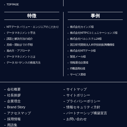
TOPPAGE
特徴
事例
NTTデータ バリュー・エンジニアのこだわり
株式会社カインズ様
データマネジメント手法
株式会社NTTPCコミュニケーションズ様
課題と解決方法の紹介
株式会社ベルシステム24様
見積～開始までの手順
国立研究開発法人科学技術振興機構様
進め方・アプローチ
株式会社NTTデータ様
データマネジメントとは
製造メーカ様
データガバナンスの推進方法
情報通信企業様
IT機器商社様
サービス業様
会社概要
サイトマップ
社長挨拶
サイトポリシー
企業理念
プライバシーポリシー
Brand Story
情報セキュリティ方針
アクセスマップ
パートナーシップ構築宣言
採用情報
お問い合わせ
用語集