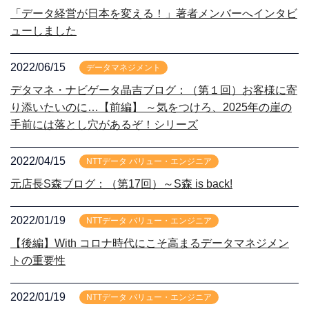
「データ経営が日本を変える！」著者メンバーへインタビ
ューしました
2022/06/15
データマネジメント
デタマネ・ナビゲータ晶吉ブログ：（第１回）お客様に寄
り添いたいのに…【前編】 ～気をつけろ、2025年の崖の
手前には落とし穴があるぞ！シリーズ
2022/04/15
NTTデータ バリュー・エンジニア
元店長S森ブログ：（第17回）～S森 is back!
2022/01/19
NTTデータ バリュー・エンジニア
【後編】With コロナ時代にこそ高まるデータマネジメン
トの重要性
2022/01/19
NTTデータ バリュー・エンジニア