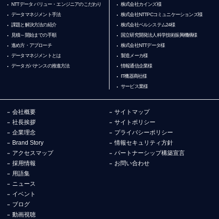
NTTデータ バリュー・エンジニアのこだわり
株式会社カインズ様
データマネジメント手法
株式会社NTTPCコミュニケーションズ様
課題と解決方法の紹介
株式会社ベルシステム24様
見積～開始までの手順
国立研究開発法人科学技術振興機構様
進め方・アプローチ
株式会社NTTデータ様
データマネジメントとは
製造メーカ様
データガバナンスの推進方法
情報通信企業様
IT機器商社様
サービス業様
会社概要
サイトマップ
社長挨拶
サイトポリシー
企業理念
プライバシーポリシー
Brand Story
情報セキュリティ方針
アクセスマップ
パートナーシップ構築宣言
採用情報
お問い合わせ
用語集
ニュース
イベント
ブログ
動画視聴