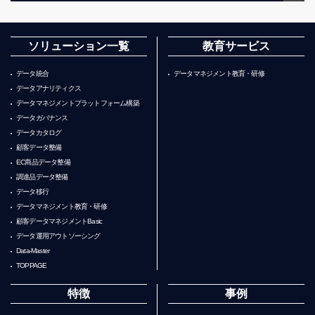
ソリューション一覧
教育サービス
データ統合
データマネジメント教育・研修
データアナリティクス
データマネジメントプラットフォーム構築
データガバナンス
データカタログ
顧客データ整備
EC商品データ整備
調達品データ整備
データ移行
データマネジメント教育・研修
顧客データマネジメントBasic
データ運用アウトソーシング
Data-Master
TOPPAGE
特徴
事例