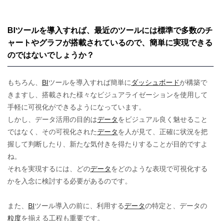
BIツールを導入すれば、最近のツールには標準で多数のチ
ャートやグラフが搭載されているので、簡単に実現できる
のではないでしょうか？
もちろん、
BI
ツールを導入すれば簡単に
ダッシュボード
が構築で
きますし、搭載された様々なビジュアライゼーションを使用して
手軽に可視化ができるようになっています。
しかし、データ活用の目的は
データ
をビジュアル良く魅せること
ではなく、その可視化された
データ
を人が見て、正確に状況を把
握して判断したり、新たな気付きを得たりすることが目的ですよ
ね。
それを実現するには、どの
データ
をどのような表現で可視化する
かを入念に検討する必要があるのです。
また、
BI
ツール導入の前に、利用する
データ
の特定と、データの
粒度
を揃える工程も重要です。