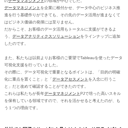
の
データマネジメント
の領域が中心でした。
データマネジメント
を企業に根付かせ、データ中心のビジネス推
進を行う基礎作りができても、その先のデータ活用が進まなくて
はビジネス価値の発揮には至りません。
だからこそ、お客様のデータ活用もトータルに支援ができるよ
う、
データアナリティクスソリューション
をラインナップに追加
したのです。
また、私たちは以前よりお客様のご要望でTableauを使ったデータ
可視化支援を行っていました。
その際に、データ可視化で重要となるポイントは、「目的の明確
化に重点を置くこと」と「
データアセスメント
を入念に行うこ
と」だと改めて確認することができたのです。
これらは私たちが長年
データマネジメント
PJで培った高いスキル
を保有している領域ですので、それを活かせると考えたのが、も
う１つの理由です。