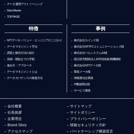
データ運用アウトソーシング
Data-Master
TOPPAGE
特徴
事例
NTTデータ バリュー・エンジニアのこだわり
株式会社カインズ様
データマネジメント手法
株式会社NTTPCコミュニケーションズ様
課題と解決方法の紹介
株式会社ベルシステム24様
見積～開始までの手順
国立研究開発法人科学技術振興機構様
進め方・アプローチ
株式会社NTTデータ様
データマネジメントとは
製造メーカ様
データガバナンスの推進方法
情報通信企業様
IT機器商社様
サービス業様
会社概要
サイトマップ
社長挨拶
サイトポリシー
企業理念
プライバシーポリシー
Brand Story
情報セキュリティ方針
アクセスマップ
パートナーシップ構築宣言