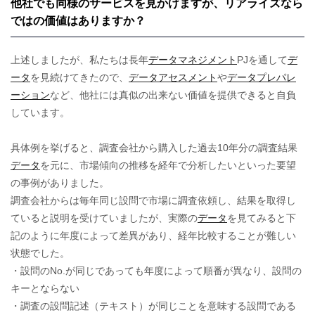
他社でも同様のサービスを見かけますが、リアライズなら
ではの価値はありますか？
上述しましたが、私たちは長年
データマネジメント
PJを通して
デ
ータ
を見続けてきたので、
データアセスメント
や
データプレパレ
ーション
など、他社には真似の出来ない価値を提供できると自負
しています。
具体例を挙げると、調査会社から購入した過去10年分の調査結果
データ
を元に、市場傾向の推移を経年で分析したいといった要望
の事例がありました。
調査会社からは毎年同じ設問で市場に調査依頼し、結果を取得し
ていると説明を受けていましたが、実際の
データ
を見てみると下
記のように年度によって差異があり、経年比較することが難しい
状態でした。
・設問のNo.が同じであっても年度によって順番が異なり、設問の
キーとならない
・調査の設問記述（テキスト）が同じことを意味する設問である