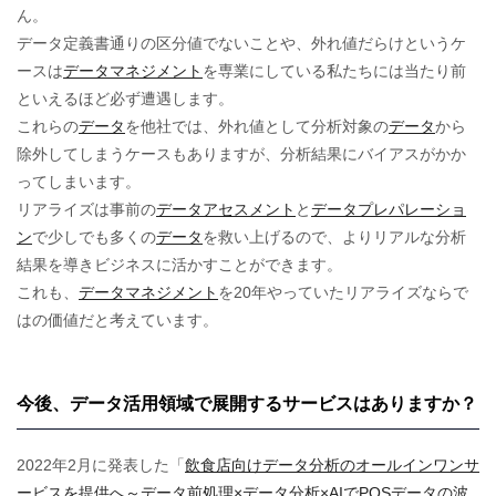
ん。
データ定義書通りの区分値でないことや、外れ値だらけというケ
ースは
データマネジメント
を専業にしている私たちには当たり前
といえるほど必ず遭遇します。
これらの
データ
を他社では、外れ値として分析対象の
データ
から
除外してしまうケースもありますが、分析結果にバイアスがかか
ってしまいます。
リアライズは事前の
データアセスメント
と
データプレパレーショ
ン
で少しでも多くの
データ
を救い上げるので、よりリアルな分析
結果を導きビジネスに活かすことができます。
これも、
データマネジメント
を20年やっていたリアライズならで
はの価値だと考えています。
今後、データ活用領域で展開するサービスはありますか？
2022年2月に発表した「
飲食店向けデータ分析のオールインワンサ
ービスを提供へ～データ前処理×データ分析×AIでPOSデータの波