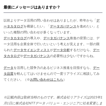
最後にメッセージはありますか？
以前よりデータ活用の問い合わせはありましたが、昨年から「
デ
ータカタログ
を構築したい」「
データガバナンス
を進めたい」と
いった種類の問い合わせが多くなっています。
データカタログ
の導入や、
データガバナンス
推進の背景には、デ
ータ活用を企業全体で行いたいという考えが見えます。一部の限
られた
データサイエンティスト
が
データ分析
するだけなら、
デー
タカタログ
や
データガバナンス
の必要性は少ないですからね。
データ
を活用した競争力のあるビジネス推進を目指すなら、
デー
タ品質
を軽んじてはいけませんので一度リアライズに相談してみ
てください。（※
お問い合わせはこちら
）
※記載内容は取材当時のものです。株式会社リアライズは2023年1
月1日に株式会社NTTデータ バリュー・エンジニアに社名変更しま