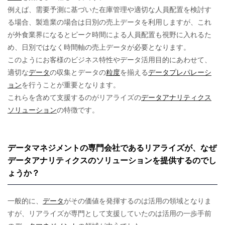
例えば、需要予測に基づいた在庫管理や適切な人員配置を検討す
る場合、製造業の場合は日別の売上データを利用しますが、これ
が外食業界になるとピーク時間による人員配置も視野に入れるた
め、日別ではなく時間軸の売上データが必要となります。
このようにお客様のビジネス特性やデータ活用目的にあわせて、
適切な
データ
の収集とデータの
粒度
を揃える
データプレパレーシ
ョン
を行うことが重要となります。
これらを含めて支援するのがリアライズの
データアナリティクス
ソリューション
の特徴です。
データマネジメントの専門会社であるリアライズが、なぜ
データアナリティクスのソリューションを提供するのでし
ょうか？
一般的に、
データ
がその価値を発揮するのは活用の領域となりま
すが、リアライズが専門として支援していたのは活用の一歩手前