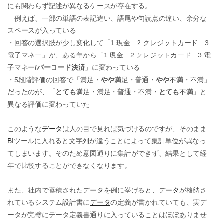
にも関わらず記述が異なるケースが存在する。
例えば、一部の単語の表記違い、語尾や句読点の違い、余分な
スペースが入っている
・回答の選択肢が少し変化して「1.現金 2.クレジットカード 3.
電子マネー」が、ある年から「1.現金 2.クレジットカード 3.電
子マネー
/バーコード決済
」に変わっている
・5段階評価の回答で「満足・
やや
満足・普通・
やや
不満・不満」
だったのが、「
とても
満足・満足・普通・不満・
とても
不満」と
異なる評価に変わっていた
このような
データ
は人の目で見れば気づけるのですが、そのまま
BI
ツールに入れると文字列が違うことによって集計単位が異なっ
てしまいます。そのため意図通りに集計ができず、結果として経
年で比較することができなくなります。
また、社内で蓄積された
データ
を例に挙げると、
データ
が格納さ
れているシステム設計書に
データ
の定義が書かれていても、実デ
ータが完璧にデータ定義書通りに入っていることはほぼありませ