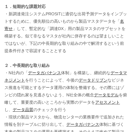
１．短期的な課題対応
・新調達発注システムPROSITに適切な出荷予測データをインプッ
トするために、優先順位の高いものから製品マスタデータを「
名
寄せ
」して、暫定的な「調達DX」用の製品マスタのサブセットを
構築する。似て非なるマスタが社内に併存するのは望ましいこと
ではないが、下記の中長期的な取り組みの中で解消するという前
提条件付きで容認することとする
２．中長期的な取り組み
・N社内の「
データガバナンス
体制」を構築し、継続的な
データマ
ネジメント
を行うことによって、今後の
データドリブン
なビジネ
ス推進を可能とするデータ運用の体制を整備する。その際にはゾ
ンビの隠れ家を見逃さないよう、N社全体の概念
データモデル
を俯
瞰して、重要度の高いところから実際のデータを
アセスメント
し、
データ品質
のチェックを行う
・現状の製品マスタから、物流センターの業務要件で追加された
情報を別テーブルに切り出して、
データガバナンス
体制に基づく
本来の製品マスタの運用を再構築する。そのうえで改めて製品マ