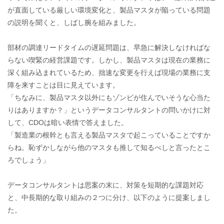
が直面している厳しい環境変化と、製品マスタが陥っている問題
の説明を聞くと、しばし腕を組みました。
部材の調達リードタイムの遅延問題は、早急に解決しなければな
らない喫緊の経営課題です。しかし、製品マスタは現在の業務に
深く組み込まれているため、拙速な変更を行えば現場の業務に支
障を来すことは目に見えています。
「ちなみに、製品マスタ以外にもゾンビが住んでいそうな心当た
りはありますか？」というデータコンサルタントの問いかけに対
して、CDOは暗い表情で答えました。
「製造業の根幹とも言える製品マスタで起こっていることですか
らね。恥ずかしながら他のマスタも推して知るべしと言ったとこ
ろでしょう」
データコンサルタントは思案の末に、対策を短期的な課題対応
と、中長期的な取り組みの２つに分け、以下のように提案しまし
た。