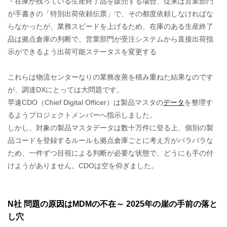
・在庫が残っている生産終了品を販売する場合、従来は営業部門
が手書きの「特別出荷依頼伝票」で、その都度依頼しなければな
らなかったが、業務スピードを上げるため、在庫のある生産終了
品は拠点倉庫の判断で、営業部門が受注システムから直接出荷指
示ができるよう出荷可能ステータスを変更する
これらは物流センターなりの業務改善を積み重ねた結果なのです
が、調達DXにとっては大問題です。
早速CDO（Chief Digital Officer）は製品マスタの
データ
を整理す
るようプロジェクトメンバーへ指示しました。
しかし、対象の製品マスタデータは数十万件に登る上、個別の製
品コードを登録するルールも拠点倉庫ごとに考え方がバラバラな
ため、一件ずつ目視による判断が必要な状態で、どうにも手の付
けようがありません。CDOは空を仰ぎました。
N社 問題の原因はMDMの不在～ 2025年の崖の手前の落と
し穴