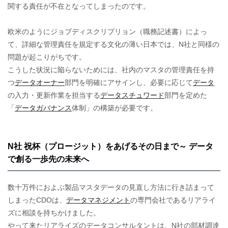
関する責任が不在となってしまったのです。
欧米のようにジョブディスクリプリョン（職務記述書）によっ
て、詳細な管理責任を規定する文化の薄い日本では、N社と同様の
問題が起こりがちです。
こうした状況に陥らないためには、社内のマスタの管理責任を持
つ
データオーナー
部門を明確にアサインし、必要に応じて
データ
の入力・更新作業を担当する
データスチュワード
部門を定めた
「
データガバナンス
体制」の構築が必要です。
N社 祝杯（プロージット）をあげるその日まで～ データ
で創る一歩先の未来へ
数十万件におよぶ製品マスタデータの見直し方法に行き詰まって
しまったCDOは、
データマネジメント
の専門会社であるリアライ
ズに相談を持ちかけました。
やって来たリアライズのデータコンサルタントは、N社の部材調達