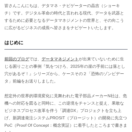
皆さんこんにちは、デタマネ・ナビゲーターの晶吉（ショーキ
チ）です。デジタル革命の時代と言われる現代、データを武器と
するために必要となるデータマネジメントの世界と、その向こう
に広がるビジネスの成長へ皆さまをナビゲートいたします。
はじめに
前回のブログ
では、
データマネジメント
が出来ていないために生
じる困りごとの事例『気をつけろ、2025年の崖の手前には落とし
穴があるぞ！』シリーズから、ケースその２「恐怖のゾンビデー
タ」前編をお送りしました。
想定外の世界的環境変化に見舞われた電子部品メーカーN社は、危
機への対応を図ると同時に、この逆境をチャンスと捉え、果敢な
ビジネスプロセス改革を伴う「調達DX」プロジェクトを立ち上
げ、新調達発注システムPROSIT（プロージット）の開発に先立つ
PoC（Proof Of Concept：概念実証）に着手したところまで書きま