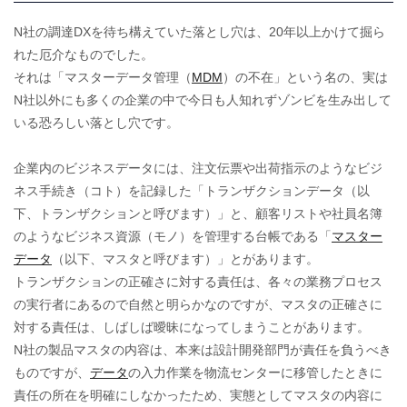
N社の調達DXを待ち構えていた落とし穴は、20年以上かけて掘ら
れた厄介なものでした。
それは「マスターデータ管理（
MDM
）の不在」という名の、実は
N社以外にも多くの企業の中で今日も人知れずゾンビを生み出して
いる恐ろしい落とし穴です。
企業内のビジネスデータには、注文伝票や出荷指示のようなビジ
ネス手続き（コト）を記録した「トランザクションデータ（以
下、トランザクションと呼びます）」と、顧客リストや社員名簿
のようなビジネス資源（モノ）を管理する台帳である「
マスター
データ
（以下、マスタと呼びます）」とがあります。
トランザクションの正確さに対する責任は、各々の業務プロセス
の実行者にあるので自然と明らかなのですが、マスタの正確さに
対する責任は、しばしば曖昧になってしまうことがあります。
N社の製品マスタの内容は、本来は設計開発部門が責任を負うべき
ものですが、
データ
の入力作業を物流センターに移管したときに
責任の所在を明確にしなかったため、実態としてマスタの内容に