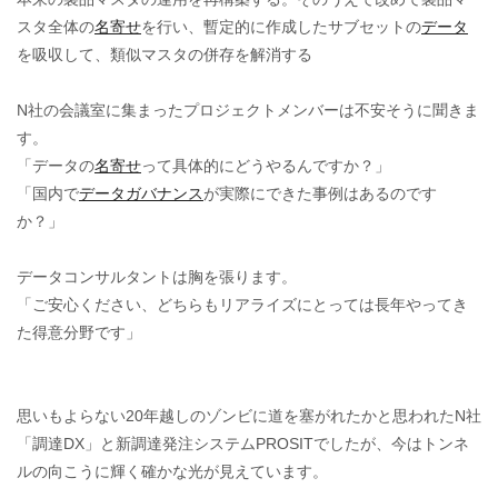
スタ全体の
名寄せ
を行い、暫定的に作成したサブセットの
データ
を吸収して、類似マスタの併存を解消する
N社の会議室に集まったプロジェクトメンバーは不安そうに聞きま
す。
「データの
名寄せ
って具体的にどうやるんですか？」
「国内で
データガバナンス
が実際にできた事例はあるのです
か？」
データコンサルタントは胸を張ります。
「ご安心ください、どちらもリアライズにとっては長年やってき
た得意分野です」
思いもよらない20年越しのゾンビに道を塞がれたかと思われたN社
「調達DX」と新調達発注システムPROSITでしたが、今はトンネ
ルの向こうに輝く確かな光が見えています。