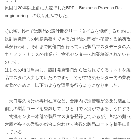
ょう？
原因は20年以上前に大流行したBPR（Business Process Re-
engineering）の取り組みでした。
その頃、N社では製品の設計開発リードタイムを短縮するために、
設計開発部門の間接業務をできるだけ他の部署へ移管する業務改
革が行われ、それまで同部門が行っていた製品マスタデータの入
力とメンテナンスの作業が、物流センターへ作業移管されていた
のです。
はじめの頃は単純に、設計開発部門から送られてくるリストを製
品マスタに入力していたのですが、やがて物流センター内の業務
改善のために、以下のような運用を行うようになりました。
・大口客先向けの専用在庫など、倉庫内で別管理が必要な製品に
個別の製品コードを登録して、ひと目で区別ができるようにする
・物流センター本部で製品マスタを登録しているが、各地の拠点
倉庫が各々の業務の都合に合わせて複数の製品コードを勝手に作
っている