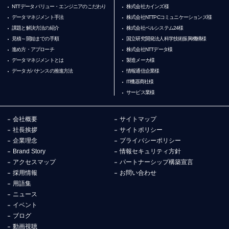
NTTデータ バリュー・エンジニアのこだわり
株式会社カインズ様
データマネジメント手法
株式会社NTTPCコミュニケーションズ様
課題と解決方法の紹介
株式会社ベルシステム24様
見積～開始までの手順
国立研究開発法人科学技術振興機構様
進め方・アプローチ
株式会社NTTデータ様
データマネジメントとは
製造メーカ様
データガバナンスの推進方法
情報通信企業様
IT機器商社様
サービス業様
会社概要
サイトマップ
社長挨拶
サイトポリシー
企業理念
プライバシーポリシー
Brand Story
情報セキュリティ方針
アクセスマップ
パートナーシップ構築宣言
採用情報
お問い合わせ
用語集
ニュース
イベント
ブログ
動画視聴