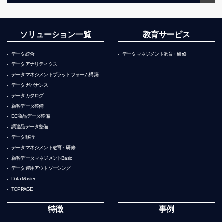
ソリューション一覧
教育サービス
データ統合
データマネジメント教育・研修
データアナリティクス
データマネジメントプラットフォーム構築
データガバナンス
データカタログ
顧客データ整備
EC商品データ整備
調達品データ整備
データ移行
データマネジメント教育・研修
顧客データマネジメントBasic
データ運用アウトソーシング
Data-Master
TOPPAGE
特徴
事例