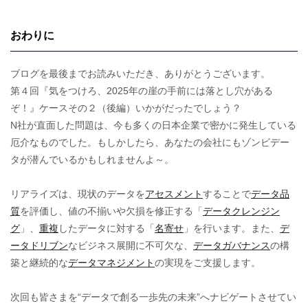
おわりに
ブログを最後までお読みいただき、ありがとうございます。
第４回『気をつけろ、2025年の崖の手前には落とし穴がある
ぞ！』ケースその２（後編）いかがだったでしょう？
N社が直面した問題は、今も多くの日本企業で密かに発生している
厄介なものでした。もしかしたら、あなたの会社にもゾンビデー
タが潜んでいるかもしれませんよ～。
リアライズは、現状のデータを
アセスメント
することで
データ品
質
を評価し、値の不揃いや欠損を修正する「
データクレンジン
グ
」、
重複
したデータに対する「
名寄せ
」を行います。また、
デ
ータドリブン
なビジネス展開に不可欠な、
データガバナンス
の構
築と継続的な
データマネジメント
の実現をご支援します。
次回も皆さまを“データで創る一歩先の未来”へナビゲートさせてい