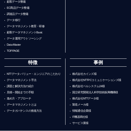
顧客データ整備
EC商品データ整備
調達品データ整備
データ移行
データマネジメント教育・研修
顧客データマネジメントBasic
データ運用アウトソーシング
Data-Master
TOPPAGE
特徴
事例
NTTデータ バリュー・エンジニアのこだわり
株式会社カインズ様
データマネジメント手法
株式会社NTTPCコミュニケーションズ様
課題と解決方法の紹介
株式会社ベルシステム24様
見積～開始までの手順
国立研究開発法人科学技術振興機構様
進め方・アプローチ
株式会社NTTデータ様
データマネジメントとは
製造メーカ様
データガバナンスの推進方法
情報通信企業様
IT機器商社様
サービス業様