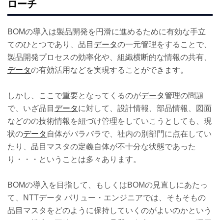
ローチ
BOMの導入は製品開発を円滑に進めるために有効な手立
てのひとつであり、品目
データ
の一元管理をすることで、
製品開発プロセスの効率化や、組織横断的な情報の共有、
データ
の有効活用などを実現することができます。
しかし、ここで重要となってくるのが
データ
管理の問題
で、いざ品目
データ
に対して、設計情報、部品情報、図面
などのの技術情報を紐づけ管理をしていこうとしても、現
状の
データ
自体がバラバラで、社内の別部門に点在してい
たり、品目マスタの定義自体が不十分な状態であった
り・・・ということは多々あります。
BOMの導入を目指して、もしくはBOMの見直しにあたっ
て、NTTデータ バリュー・エンジニアでは、そもそもの
品目マスタをどのように保持していくのがよいのかという