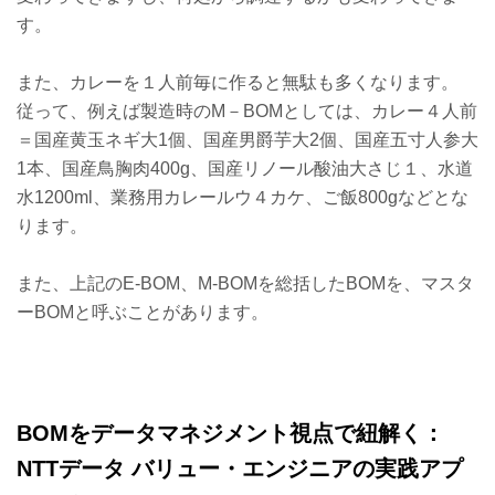
す。
また、カレーを１人前毎に作ると無駄も多くなります。
従って、例えば製造時のM－BOMとしては、カレー４人前
＝国産黄玉ネギ大1個、国産男爵芋大2個、国産五寸人参大
1本、国産鳥胸肉400g、国産リノール酸油大さじ１、水道
水1200ml、業務用カレールウ４カケ、ご飯800gなどとな
ります。
また、上記のE-BOM、M-BOMを総括したBOMを、マスタ
ーBOMと呼ぶことがあります。
BOMをデータマネジメント視点で紐解く：
NTTデータ バリュー・エンジニアの実践アプ