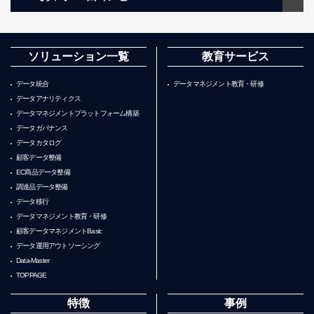
ソリューション一覧
教育サービス
データ統合
データマネジメント教育・研修
データアナリティクス
データマネジメントプラットフォーム構築
データガバナンス
データカタログ
顧客データ整備
EC商品データ整備
調達品データ整備
データ移行
データマネジメント教育・研修
顧客データマネジメントBasic
データ運用アウトソーシング
Data-Master
TOPPAGE
特徴
事例