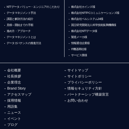
NTTデータ バリュー・エンジニアのこだわり
株式会社カインズ様
データマネジメント手法
株式会社NTTPCコミュニケーションズ様
課題と解決方法の紹介
株式会社ベルシステム24様
見積～開始までの手順
国立研究開発法人科学技術振興機構様
進め方・アプローチ
株式会社NTTデータ様
データマネジメントとは
製造メーカ様
データガバナンスの推進方法
情報通信企業様
IT機器商社様
サービス業様
会社概要
サイトマップ
社長挨拶
サイトポリシー
企業理念
プライバシーポリシー
Brand Story
情報セキュリティ方針
アクセスマップ
パートナーシップ構築宣言
採用情報
お問い合わせ
用語集
ニュース
イベント
ブログ