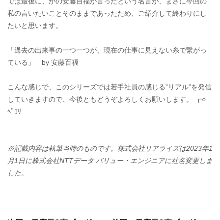
では最後に、かの安藤百福が言ったという名言が、まさに今回の
私の言いたいことそのままであったため、ご紹介して終わりにし
たいと思います。
「過去の出来事の一つ一つが、現在の仕事に見えない糸で繋がっ
ている」 by 安藤百福
こんな感じで、このシリーズでは若手社員の感じる”リアル”を発信
していきますので、今後ともどうぞよろしくお願いします。 ┏○
ﾍﾟｺﾘ
※記載内容は執筆当時のものです。株式会社リアライズは2023年1
月1日に株式会社NTTデータ バリュー・エンジニアに社名変更しま
した。