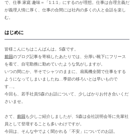
で、仕事:家庭:趣味＝「1:1:1」にするのが理想。仕事は合理主義だ
が義理人情に厚く、仕事の合間には社内の多くの人と会話を楽し
む。
はじめに
皆様こんにちはこんばんは。S森です。
前回
のブログ記事を寄稿したあたりでは、分厚い靴下にフリース
を着て、自宅勤務に勤めていたような気がしますが。
いつの間にか、半そでシャツのままに、扇風機全開で仕事をする
ようになってしまいましたね…季節の移ろいとは早いもので
す…。
今回も、若手社員S森のお話について、少しばかりお付き合いくだ
さいませ。
さて、
前回
も少しご紹介しましたが、S森は会社説明会等に先輩社
員として登壇することも多いわけですが。
今回は、そんな中でよく聞かれる「不安」についてのお話。