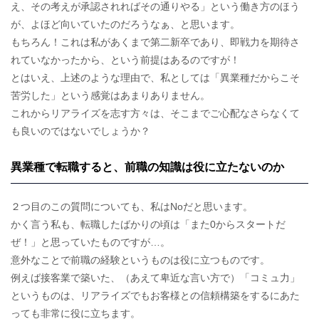
え、その考えが承認されればその通りやる」という働き方のほう
が、よほど向いていたのだろうなぁ、と思います。
もちろん！これは私があくまで第二新卒であり、即戦力を期待さ
れていなかったから、という前提はあるのですが！
とはいえ、上述のような理由で、私としては「異業種だからこそ
苦労した」という感覚はあまりありません。
これからリアライズを志す方々は、そこまでご心配なさらなくて
も良いのではないでしょうか？
異業種で転職すると、前職の知識は役に立たないのか
２つ目のこの質問についても、私はNoだと思います。
かく言う私も、転職したばかりの頃は「また0からスタートだ
ぜ！」と思っていたものですが…。
意外なことで前職の経験というものは役に立つものです。
例えば接客業で築いた、（あえて卑近な言い方で）「コミュ力」
というものは、リアライズでもお客様との信頼構築をするにあた
っても非常に役に立ちます。