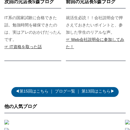
次回の元店長S森ブログ
前回の元店長S森ブログ
IT系の国家試験に合格できた
就活生必読！！会社説明会で押
話。勉強時間を確保できたの
さえておきたいポイントと、参
は、実はアレのおかげだったん
加した学生のリアルな声。
です。
☞ Web会社説明会に参加してみ
☞ IT資格を取った話
た！
◀第15回はこちら
｜
ブログ一覧
｜
第13回はこちら▶
他の人気ブログ