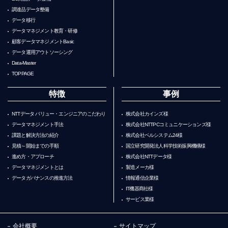
調達品データ整備
データ移行
データマネジメント教育・研修
顧客データマネジメントBasic
データ運用アウトソーシング
Data-Master
TOPPAGE
特徴
事例
NTTデータ バリュー・エンジニアのこだわり
株式会社カインズ様
データマネジメント手法
株式会社NTTPCコミュニケーションズ様
課題と解決方法の紹介
株式会社ベルシステム24様
見積～開始までの手順
国立研究開発法人科学技術振興機構様
進め方・アプローチ
株式会社NTTデータ様
データマネジメントとは
製造メーカ様
データガバナンスの推進方法
情報通信企業様
IT機器商社様
サービス業様
会社概要
サイトマップ