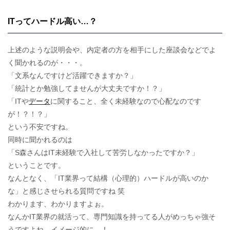
ITってハードル高い…？
上述のような説明会や、内定者の方を相手にした座談会などでよ
く聞かれるのが・・・。
「文系なんですけど活躍できますか？」
「統計とか勉強してませんが大丈夫ですか！？」
「ITや
データ
に関すること、全く未経験なので心配なのです
が！？！？」
という不安ですね。
同時に聞かれるのは
「S森さんはIT未経験で入社して苦労しなかったですか？」
ということです。
なんとなく、「IT業界って結構（心理的）ハードルが高いのか
な」と感じさせられる質問ですね 笑
わかります、わかりますよぉ。
なんかIT業界の就活って、専門知識を持ってる人がめっちゃ強そ
うですよね、イメージ的に…！