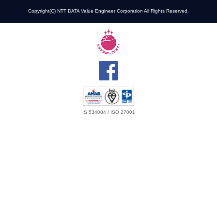
Copyright(C) NTT DATA Value Engineer Corporation All Rights Reserved.
IS 534084 / ISO 27001