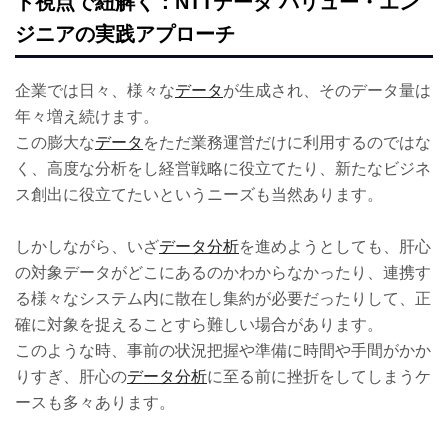
ト視点で紐解く：NTTデータ バリュー・エン
ジニアの実践アプローチ
企業では日々、様々な
データ
が生成され、そのデータ量は
年々増え続けます。
この膨大な
データ
をただ業務運営だけに利用するのではな
く、高度な分析をし経営戦略に役立てたり、新たなビジネ
ス創出に役立てたいというニーズも当然あります。
しかしながら、いざ
データ分析
を進めようとしても、肝心
の対象データがどこにあるのかわからなかったり、連携す
る様々なシステム内に散在し集約が必要だったりして、正
確に対象を捉えることすら難しい場合があります。
このような時、事前の状況把握や準備に時間や手間がかか
りすぎ、肝心の
データ分析
に至る前に挫折をしてしまうケ
ースも多々あります。