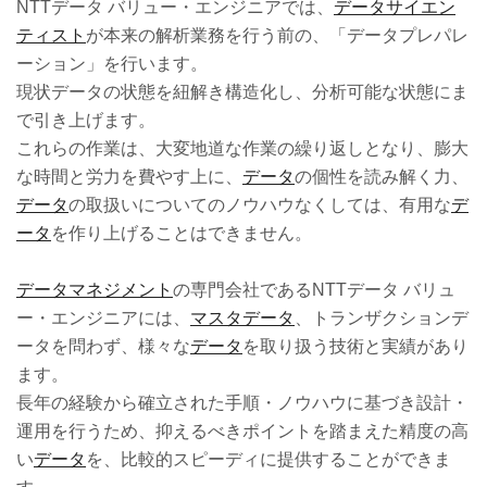
NTTデータ バリュー・エンジニアでは、
データサイエン
ティスト
が本来の解析業務を行う前の、「データプレパレ
ーション」を行います。
現状データの状態を紐解き構造化し、分析可能な状態にま
で引き上げます。
これらの作業は、大変地道な作業の繰り返しとなり、膨大
な時間と労力を費やす上に、
データ
の個性を読み解く力、
データ
の取扱いについてのノウハウなくしては、有用な
デ
ータ
を作り上げることはできません。
データマネジメント
の専門会社であるNTTデータ バリュ
ー・エンジニアには、
マスタデータ
、トランザクションデ
ータを問わず、様々な
データ
を取り扱う技術と実績があり
ます。
長年の経験から確立された手順・ノウハウに基づき設計・
運用を行うため、抑えるべきポイントを踏まえた精度の高
い
データ
を、比較的スピーディに提供することができま