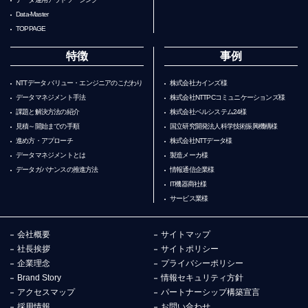
Data-Master
TOPPAGE
特徴
事例
NTTデータ バリュー・エンジニアのこだわり
株式会社カインズ様
データマネジメント手法
株式会社NTTPCコミュニケーションズ様
課題と解決方法の紹介
株式会社ベルシステム24様
見積～開始までの手順
国立研究開発法人科学技術振興機構様
進め方・アプローチ
株式会社NTTデータ様
データマネジメントとは
製造メーカ様
データガバナンスの推進方法
情報通信企業様
IT機器商社様
サービス業様
会社概要
サイトマップ
社長挨拶
サイトポリシー
企業理念
プライバシーポリシー
Brand Story
情報セキュリティ方針
アクセスマップ
パートナーシップ構築宣言
採用情報
お問い合わせ