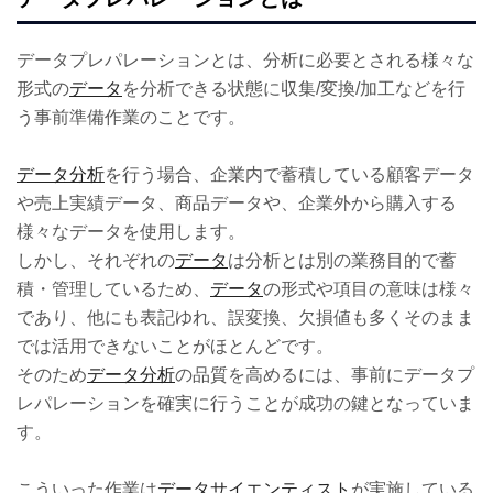
データプレパレーションとは、分析に必要とされる様々な
形式の
データ
を分析できる状態に収集/変換/加工などを行
う事前準備作業のことです。
データ分析
を行う場合、企業内で蓄積している顧客データ
や売上実績データ、商品データや、企業外から購入する
様々なデータを使用します。
しかし、それぞれの
データ
は分析とは別の業務目的で蓄
積・管理しているため、
データ
の形式や項目の意味は様々
であり、他にも表記ゆれ、誤変換、欠損値も多くそのまま
では活用できないことがほとんどです。
そのため
データ分析
の品質を高めるには、事前にデータプ
レパレーションを確実に行うことが成功の鍵となっていま
す。
こういった作業は
データサイエンティスト
が実施している