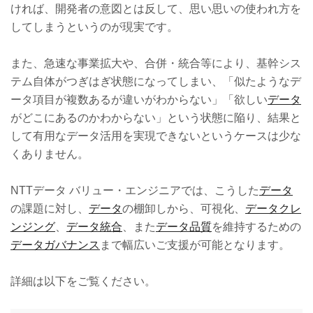
ければ、開発者の意図とは反して、思い思いの使われ方を
してしまうというのが現実です。
また、急速な事業拡大や、合併・統合等により、基幹シス
テム自体がつぎはぎ状態になってしまい、「似たようなデ
ータ項目が複数あるが違いがわからない」「欲しい
データ
がどこにあるのかわからない」という状態に陥り、結果と
して有用なデータ活用を実現できないというケースは少な
くありません。
NTTデータ バリュー・エンジニアでは、こうした
データ
の課題に対し、
データ
の棚卸しから、可視化、
データクレ
ンジング
、
データ統合
、また
データ品質
を維持するための
データガバナンス
まで幅広いご支援が可能となります。
詳細は以下をご覧ください。