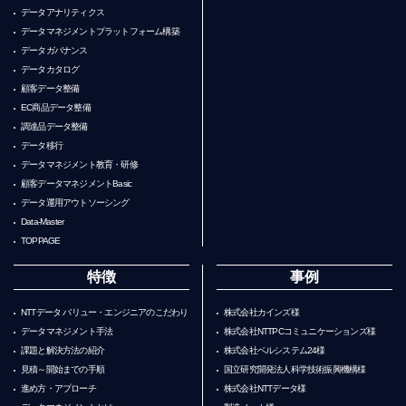
データアナリティクス
データマネジメントプラットフォーム構築
データガバナンス
データカタログ
顧客データ整備
EC商品データ整備
調達品データ整備
データ移行
データマネジメント教育・研修
顧客データマネジメントBasic
データ運用アウトソーシング
Data-Master
TOPPAGE
特徴
事例
NTTデータ バリュー・エンジニアのこだわり
株式会社カインズ様
データマネジメント手法
株式会社NTTPCコミュニケーションズ様
課題と解決方法の紹介
株式会社ベルシステム24様
見積～開始までの手順
国立研究開発法人科学技術振興機構様
進め方・アプローチ
株式会社NTTデータ様