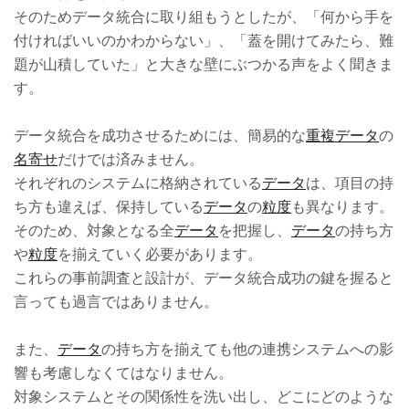
そのためデータ統合に取り組もうとしたが、「何から手を
付ければいいのかわからない」、「蓋を開けてみたら、難
題が山積していた」と大きな壁にぶつかる声をよく聞きま
す。
データ統合を成功させるためには、簡易的な
重複
データ
の
名寄せ
だけでは済みません。
それぞれのシステムに格納されている
データ
は、項目の持
ち方も違えば、保持している
データ
の
粒度
も異なります。
そのため、対象となる全
データ
を把握し、
データ
の持ち方
や
粒度
を揃えていく必要があります。
これらの事前調査と設計が、データ統合成功の鍵を握ると
言っても過言ではありません。
また、
データ
の持ち方を揃えても他の連携システムへの影
響も考慮しなくてはなりません。
対象システムとその関係性を洗い出し、どこにどのような