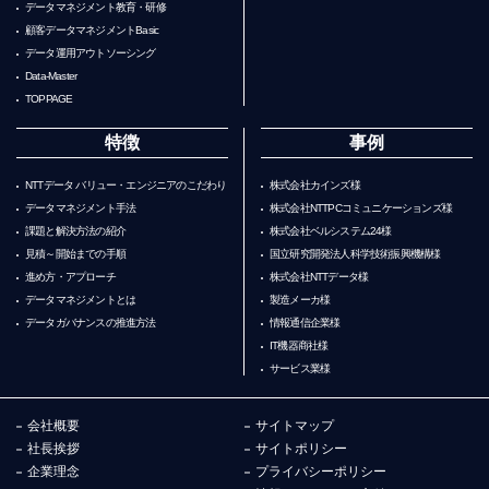
データマネジメント教育・研修
顧客データマネジメントBasic
データ運用アウトソーシング
Data-Master
TOPPAGE
特徴
事例
NTTデータ バリュー・エンジニアのこだわり
株式会社カインズ様
データマネジメント手法
株式会社NTTPCコミュニケーションズ様
課題と解決方法の紹介
株式会社ベルシステム24様
見積～開始までの手順
国立研究開発法人科学技術振興機構様
進め方・アプローチ
株式会社NTTデータ様
データマネジメントとは
製造メーカ様
データガバナンスの推進方法
情報通信企業様
IT機器商社様
サービス業様
会社概要
サイトマップ
社長挨拶
サイトポリシー
企業理念
プライバシーポリシー