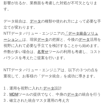
影響が出るか、業務面を考慮した対処が不可欠となりま
す。
データ統合は、
データ
の種類や使われ方によって必要な手
立てが変わります。
NTTデータ バリュー・エンジニアの
「データ統合ソリュ
ーション」
は、現状
データ
の把握と、今後の
データ
活用を
視野に入れて必要な手立てを検討することから始めます。
件数が多い場合は、
名寄せ
ツールの利用も考慮し、コスト
バランスを考えたご提案を行います。
NTTデータ バリュー・エンジニアは、以下の３つの点を
重視して、お客様の「データ統合」を成功に導きます。
1．運用を視野に入れた
データ
設計
2．
MDM
ツールの提供でなく、中身の
データ
の統合を行う
3．確立された統合マスタ運用の考え方