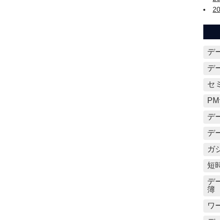
2
デ
デ
セ
P
デ
デ
ガ
短
デ
簿
ワ