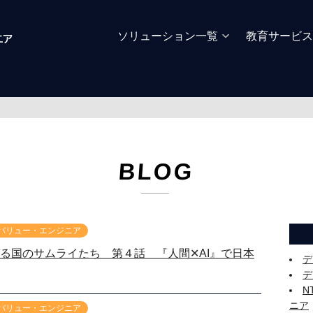
ソリューション一覧
教育サービス
BLOG
 バリュー・エンジニア
る国のサムライたち 第４話 『人間✕AI』で日本
デ
デ
N
ニア
 バリュー・エンジニア