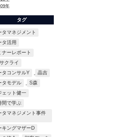
009年
タグ
ータマネジメント
ータ活用
ミナーレポート
Mサクライ
ータコンサルY
晶吉
ータモデル
S森
ジェット健一
時間で学ぶ
ータマネジメント事件
ーキングマザーD