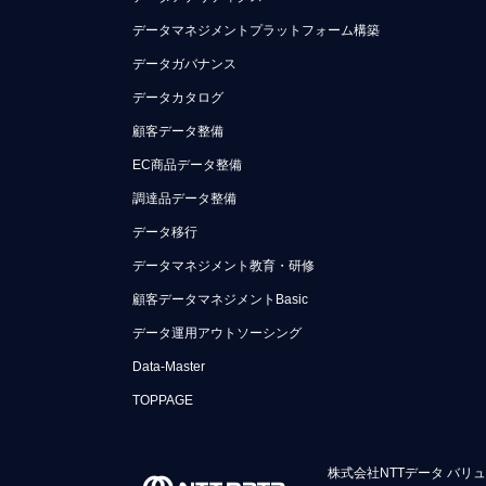
データマネジメントプラットフォーム構築
データガバナンス
データカタログ
顧客データ整備
EC商品データ整備
調達品データ整備
データ移行
データマネジメント教育・研修
顧客データマネジメントBasic
データ運用アウトソーシング
Data-Master
TOPPAGE
株式会社NTTデータ バリ