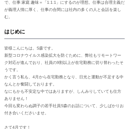
で、仕事:家庭:趣味＝「1:1:1」にするのが理想。仕事は合理主義だ
が義理人情に厚く、仕事の合間には社内の多くの人と会話を楽し
む。
はじめに
皆様こんにちは。S森です。
新型コロナウイルス感染拡大を防ぐために、弊社もリモートワー
ク対応が進んでおり、社員の9割以上が在宅勤務に切り替わったそ
うです。
かく言う私も、4月から在宅勤務となり、日光と運動が不足する中
なんとか奮闘しております。
なにもかも不安定な中ではありますが、しんみりしていても仕方
ありません！
今回も変わらぬ調子の若手社員S森のお話について、少しばかりお
付き合いくださいませ。
さて4月です！