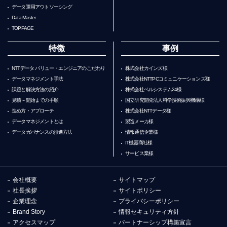
データ運用アウトソーシング
Data-Master
TOPPAGE
特徴
事例
NTTデータ バリュー・エンジニアのこだわり
株式会社カインズ様
データマネジメント手法
株式会社NTTPCコミュニケーションズ様
課題と解決方法の紹介
株式会社ベルシステム24様
見積～開始までの手順
国立研究開発法人科学技術振興機構様
進め方・アプローチ
株式会社NTTデータ様
データマネジメントとは
製造メーカ様
データガバナンスの推進方法
情報通信企業様
IT機器商社様
サービス業様
会社概要
サイトマップ
社長挨拶
サイトポリシー
企業理念
プライバシーポリシー
Brand Story
情報セキュリティ方針
アクセスマップ
パートナーシップ構築宣言