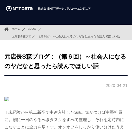
ホーム
BLOG
元店長S森ブログ：（第６回）～社会人になるのヤだなと思ったら読んでほしい話
元店長S森ブログ：（第６回）～社会人になる
のヤだなと思ったら読んでほしい話
2020-04-21
IT未経験から第二新卒で中途入社したS森。気がつけば中堅社員
に。朝に一日のやるべきタスクをすべて整理し、それを定時内に
こなすことに全力を尽くす。オンオフをしっかり使い分けたうえ