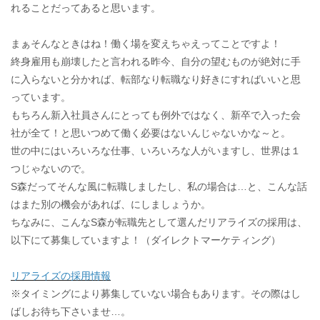
れることだってあると思います。
まぁそんなときはね！働く場を変えちゃえってことですよ！
終身雇用も崩壊したと言われる昨今、自分の望むものが絶対に手
に入らないと分かれば、転部なり転職なり好きにすればいいと思
っています。
もちろん新入社員さんにとっても例外ではなく、新卒で入った会
社が全て！と思いつめて働く必要はないんじゃないかな～と。
世の中にはいろいろな仕事、いろいろな人がいますし、世界は１
つじゃないので。
S森だってそんな風に転職しましたし、私の場合は…と、こんな話
はまた別の機会があれば、にしましょうか。
ちなみに、こんなS森が転職先として選んだリアライズの採用は、
以下にて募集していますよ！（ダイレクトマーケティング）
リアライズの採用情報
※タイミングにより募集していない場合もあります。その際はし
ばしお待ち下さいませ…。