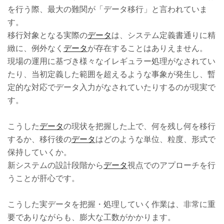
を行う際、最大の難関が「データ移行」と言われていま
す。
移行対象となる実際の
データ
は、システム定義書通りに精
緻に、例外なく
データ
が存在することはありえません。
現場の運用に基づき様々なイレギュラー処理がなされてい
たり、当初定義した範囲を超えるような事象が発生し、暫
定的な対応でデータ入力がなされていたりするのが現実で
す。
こうした
データ
の現状を把握した上で、何を残し何を移行
するか、移行後の
データ
はどのような単位、粒度、形式で
保持していくか。
新システムの設計段階から
データ
視点でのアプローチを行
うことが肝心です。
こうした実データを把握・処理していく作業は、非常に重
要でありながらも、膨大な工数がかかります。