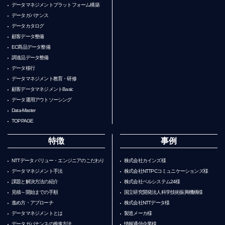
データマネジメントプラットフォーム構築
データガバナンス
データカタログ
顧客データ整備
EC商品データ整備
調達品データ整備
データ移行
データマネジメント教育・研修
顧客データマネジメントBasic
データ運用アウトソーシング
Data-Master
TOPPAGE
特徴
事例
NTTデータ バリュー・エンジニアのこだわり
株式会社カインズ様
データマネジメント手法
株式会社NTTPCコミュニケーションズ様
課題と解決方法の紹介
株式会社ベルシステム24様
見積～開始までの手順
国立研究開発法人科学技術振興機構様
進め方・アプローチ
株式会社NTTデータ様
データマネジメントとは
製造メーカ様
データガバナンスの推進方法
情報通信企業様