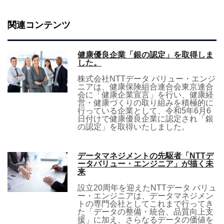
関連コンテンツ
健康優良企業「銀の認定」を取得しま
した。
株式会社NTTデータ バリュー・エンジ
ニアは、健康保険組合連合会東京連合
会に「健康企業宣言」を行い、健康経
営・健康づくりの取り組みを積極的に
行っている企業として、令和5年6月6
日付けで健康優良企業に認定され「銀
の認定」を取得いたしました。
データマネジメントの先駆者「NTTデ
ータバリュー・エンジニア」が描く未
来
設立20周年を迎えたNTTデータ バリュ
ー・エンジニアは、データマネジメン
トの専門会社としてこれまで行ってき
た「データの整備・統合、品質向上支
援」に加え、さらなるデータの価値を