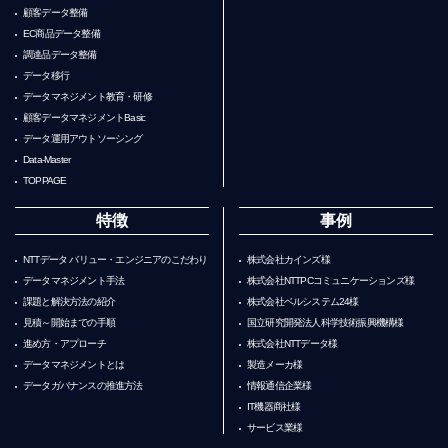
顧客データ整備
EC商品データ整備
調達品データ整備
データ移行
データマネジメント教育・研修
顧客データマネジメントBasic
データ運用アウトソーシング
Data-Master
TOPPAGE
特徴
事例
NTTデータ バリュー・エンジニアのこだわり
株式会社カインズ様
データマネジメント手法
株式会社NTTPCコミュニケーションズ様
課題と解決方法の紹介
株式会社ベルシステム24様
見積～開始までの手順
国立研究開発法人科学技術振興機構様
進め方・アプローチ
株式会社NTTデータ様
データマネジメントとは
製造メーカ様
データガバナンスの推進方法
情報通信企業様
IT機器商社様
サービス業様