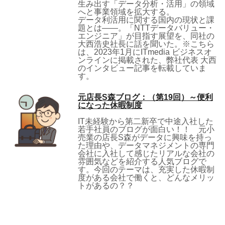
生み出す「データ分析・活用」の領域
へと事業領域を拡大する。
データ利活用に関する国内の現状と課
題とは――。「NTTデータバリュー・
エンジニア」が目指す展望を、同社の
大西浩史社長に話を聞いた。※こちら
は、2023年1月にITmedia ビジネスオ
ンラインに掲載された、弊社代表 大西
のインタビュー記事を転載していま
す。
元店長S森ブログ：（第19回）～便利
になった休暇制度
IT未経験から第二新卒で中途入社した
若手社員のブログが面白い！！ 元小
売業の店長S森がデータに興味を持っ
た理由や、データマネジメントの専門
会社に入社して感じたリアルな会社の
雰囲気などを紹介する人気ブログで
す。今回のテーマは、充実した休暇制
度がある会社で働くと、どんなメリッ
トがあるの？？