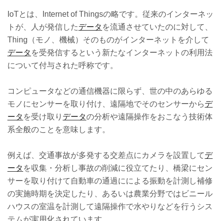
IoTとは、Internet of Thingsの略です。従来のインターネッ
トが、人が発信した
データ
を流通させていたのに対して、
Thing（モノ、機械）そのものがインターネットを介して
データ
を受発信するという新たなインターネットの利用法
について付与された呼称です。
コンピュータなどの通信機器に限らず、世の中のあらゆる
モノにセンサーを取り付け、遠隔地でそのセンサーから
デ
ータ
を受け取り
データ
の分析や遠隔操作をおこなう技術体
系全般のことを意味します。
例えば、交通事故が多発する交差点にカメラを設置して
デ
ータ
を収集・分析し事故の削減に役立てたり、橋梁にセン
サーを取り付けて自動車の通過にによる振動を計測し補修
の実施時期を決定したり、あるいは農業分野ではビニール
ハウスの室温を計測して遠隔操作で水やりなどを行うシス
テムが実用化されています。