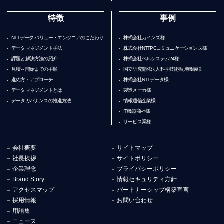
特徴
事例
NTTデータ バリュー・エンジニアのこだわり
株式会社カインズ様
データマネジメント手法
株式会社NTTPCコミュニケーションズ様
課題と解決方法の紹介
株式会社ベルシステム24様
見積～開始までの手順
国立研究開発法人科学技術振興機構様
進め方・アプローチ
株式会社NTTデータ様
データマネジメントとは
製造メーカ様
データガバナンスの推進方法
情報通信企業様
IT機器商社様
サービス業様
会社概要
サイトマップ
社長挨拶
サイトポリシー
企業理念
プライバシーポリシー
Brand Story
情報セキュリティ方針
アクセスマップ
パートナーシップ構築宣言
採用情報
お問い合わせ
用語集
ニュース