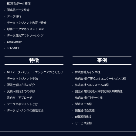
EC商品データ整備
調達品データ整備
データ移行
データマネジメント教育・研修
顧客データマネジメントBasic
データ運用アウトソーシング
Data-Master
TOPPAGE
特徴
事例
NTTデータ バリュー・エンジニアのこだわり
株式会社カインズ様
データマネジメント手法
株式会社NTTPCコミュニケーションズ様
課題と解決方法の紹介
株式会社ベルシステム24様
見積～開始までの手順
国立研究開発法人科学技術振興機構様
進め方・アプローチ
株式会社NTTデータ様
データマネジメントとは
製造メーカ様
データガバナンスの推進方法
情報通信企業様
IT機器商社様
サービス業様