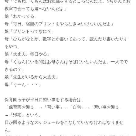
母「でもね、くもんはお勉強をするところなんだよ。Sちゃんとお
教室で会っても遊べないんだよ」
娘「わかってる」
母「毎日、宿題のプリントをやらなきゃいけないんだよ」
娘「プリントってなに？」
母「ひらがなとか、数字とか書いてあって、読んだり書いたりす
るやつ」
娘「大丈夫、毎日やる」
母「くもんにいる間はお母さんはそばにいないんだよ。一人でで
きるの？」
娘「先生がいるから大丈夫」
母「うーん・・・」
保育園っ子が平日に習い事をする場合は、
「保育園お迎え」→「習い事」→「自宅」→「習い事お迎え」
→「帰宅」という、
目が回るようなスケジュールをこなしていかなければなりませ
ん。