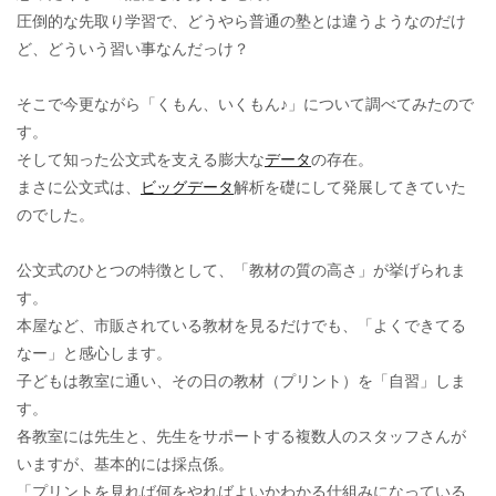
圧倒的な先取り学習で、どうやら普通の塾とは違うようなのだけ
ど、どういう習い事なんだっけ？
そこで今更ながら「くもん、いくもん♪」について調べてみたので
す。
そして知った公文式を支える膨大な
データ
の存在。
まさに公文式は、
ビッグデータ
解析を礎にして発展してきていた
のでした。
公文式のひとつの特徴として、「教材の質の高さ」が挙げられま
す。
本屋など、市販されている教材を見るだけでも、「よくできてる
なー」と感心します。
子どもは教室に通い、その日の教材（プリント）を「自習」しま
す。
各教室には先生と、先生をサポートする複数人のスタッフさんが
いますが、基本的には採点係。
「プリントを見れば何をやればよいかわかる仕組みになっている