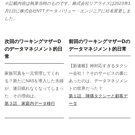
※記載内容は執筆当時のものです。株式会社リアライズは2023年1
月1日に株式会社NTTデータ バリュー・エンジニアに社名変更しま
した。
次回のワーキングマザーD
前回のワーキングマザーDの
のデータマネジメント的日
データマネジメント的日常
常
【新連載】神対応すぎるタクシ
家族写真を一元管理してくれ
ー会社！？そのサービスの裏に
る？新たにNASを導入した夫婦
あったのは、データマネジメン
が、連日眠れなくなってしまっ
トの世界だった？
た…その理由は。
第１話 陣痛タクシーと顧客デ
第３話 家庭内データ移行
ータ