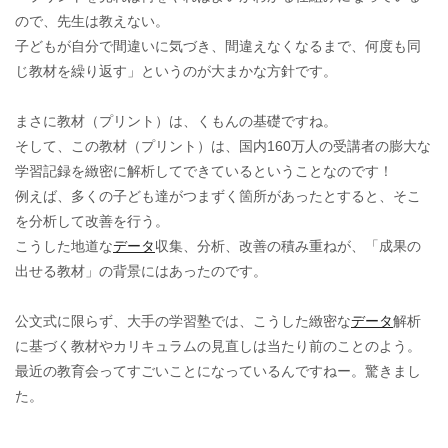
ので、先生は教えない。
子どもが自分で間違いに気づき、間違えなくなるまで、何度も同
じ教材を繰り返す」というのが大まかな方針です。
まさに教材（プリント）は、くもんの基礎ですね。
そして、この教材（プリント）は、国内160万人の受講者の膨大な
学習記録を緻密に解析してできているということなのです！
例えば、多くの子ども達がつまずく箇所があったとすると、そこ
を分析して改善を行う。
こうした地道な
データ
収集、分析、改善の積み重ねが、「成果の
出せる教材」の背景にはあったのです。
公文式に限らず、大手の学習塾では、こうした緻密な
データ
解析
に基づく教材やカリキュラムの見直しは当たり前のことのよう。
最近の教育会ってすごいことになっているんですねー。驚きまし
た。