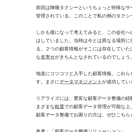
前回は陣痛タクシーというちょっと特殊なサ
管理されている。このことで私の例のタクシ
しかも後になって考えてみると、この会社へ
はしていました。当時は今とは異なる場所に
る、２つの顧客情報がそこには存在していた
な
名寄せ
がきちんとなされているのでしょう
地道にコツコツと入手した顧客情報。これら
す。まさに
データマネジメント
が成功してい
リアライズには、豊富な顧客データ整備の経
まざまな
粒度
での顧客データ管理が可能な上
顧客データ整備でお困りの方は、ぜひこちら
参考：「
顧客データ整備ソリューション
」