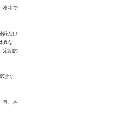
、横串で
登録だけ
は異な
、定期的
管理で
」等、さ
。