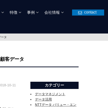
contact
特徴
事例
会社情報
データ
と顧客データ
2018-10-11
カテゴリー
データマネジメント
データ活用
NTTデータ バリュー・エン