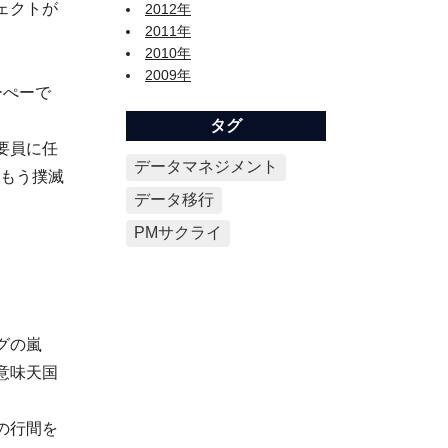
ェクトが
2012年
2011年
2010年
2009年
ーぺーで
タグ
要員に任
データマネジメント
はもう撲滅
データ移行
PMサクライ
グの嵐
意味天国
の行間を