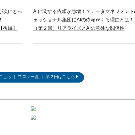
が次にとっ
AIに関する依頼が急増！？データマネジメント
！
ェッショナル集団にAIの依頼がくる理由とは！
【後編】
（第２回）リアライズとAIの意外な関係性
こちら
｜
ブログ一覧
｜
第２回はこちら▶