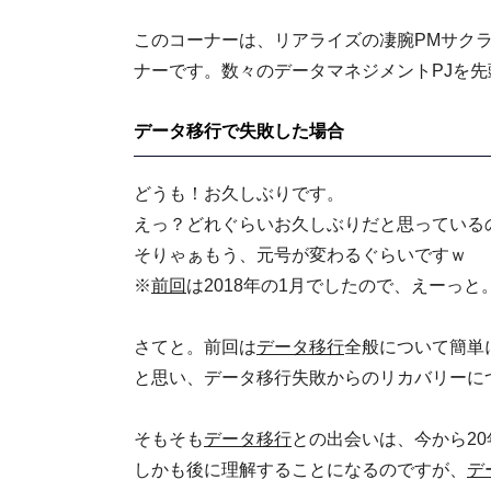
このコーナーは、リアライズの凄腕PMサク
ナーです。数々のデータマネジメントPJを
データ移行で失敗した場合
どうも！お久しぶりです。
えっ？どれぐらいお久しぶりだと思っている
そりゃぁもう、元号が変わるぐらいですｗ
※
前回
は2018年の1月でしたので、えーっ
さてと。前回は
データ移行
全般について簡単
と思い、データ移行失敗からのリカバリーに
そもそも
データ移行
との出会いは、今から2
しかも後に理解することになるのですが、
デ