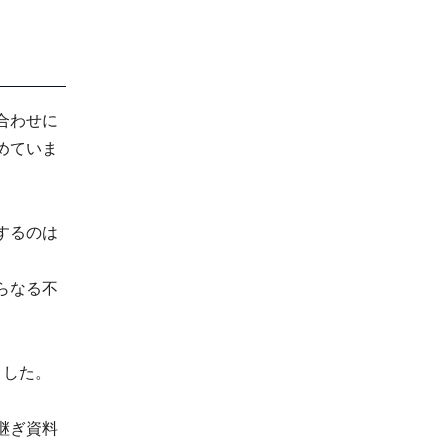
合わせに
めていま
するのは
らなる不
ました。
継ぎ資料