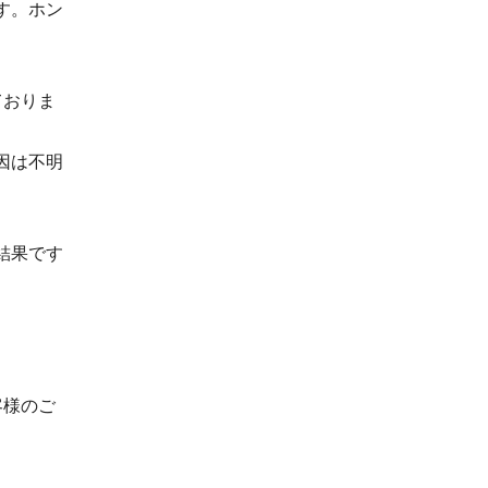
す。ホン
ておりま
因は不明
結果です
客様のご