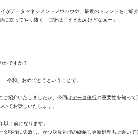
ライがデータマネジメントノウハウや、最近のトレンドをご紹
先頭に立ってやり抜く。口癖は「ええねんけどなぁー」。
のかですか？
と。「令和」おめでとうということで。
にご紹介いたしましたが、今回は
データ移行
の重要性を知って
ついてお話しいたします。
0年以上前になります。
ータ移行
に失敗し、かつ決算処理の繰越し更新処理も上書いて