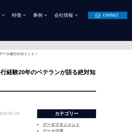
contact
特徴
事例
会社情報
いデータ移行のポイント！
行経験20年のベテランが語る絶対知
019-07-24
カテゴリー
データマネジメント
データ活用