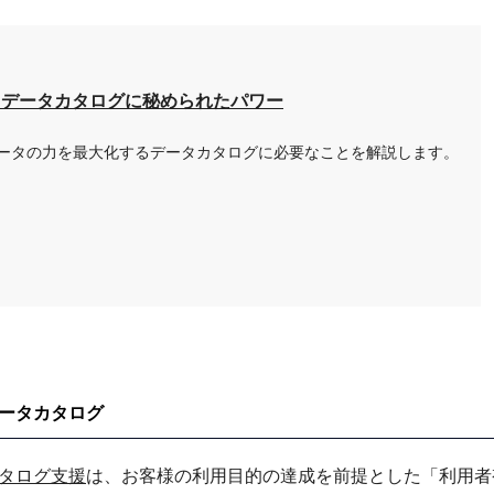
！データカタログに秘められたパワー
ータの力を最大化するデータカタログに必要なことを解説します。
データカタログ
タログ支援
は、お客様の利用目的の達成を前提とした「利用者