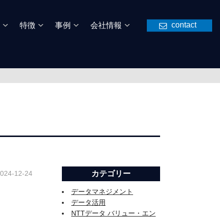
contact
特徴
事例
会社情報
024-12-24
カテゴリー
データマネジメント
データ活用
NTTデータ バリュー・エン