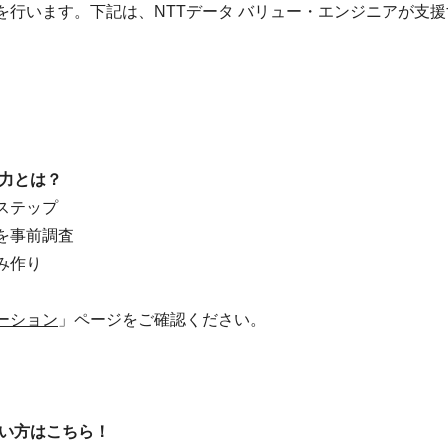
行います。下記は、NTTデータ バリュー・エンジニアが支
力とは？
ステップ
を事前調査
み作り
ーション
」ページをご確認ください。
たい方はこちら！