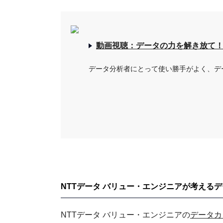
動画視聴：データの力を解き放て
データ分析者にとって使い勝手がよく、デ
NTTデータ バリュー・エンジニアが考える
NTTデータ バリュー・エンジニアの
データカ