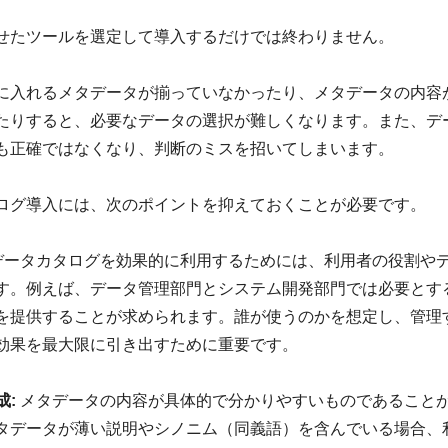
せたツールを選定して導入するだけでは終わりません。
に入れるメタデータが揃っていなかったり、メタデータの内容
たりすると、必要なデータの選択が難しくなります。また、デ
も正確ではなくなり、判断のミスを招いてしまいます。
ログ導入には、次のポイントを抑えておくことが必要です。
データカタログを効果的に利用するためには、利用者の役割や
す。例えば、データ管理部門とシステム開発部門では必要とす
を提供することが求められます。誰が使うのかを想定し、管理
効果を最大限に引き出すために重要です。
成:
メタデータの内容が具体的で分かりやすいものであること
タデータが薄い説明やシノニム（同義語）を含んでいる場合、