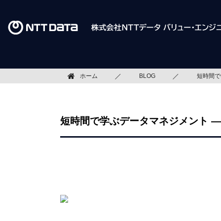
ホーム
BLOG
短時間で
短時間で学ぶデータマネジメント ―