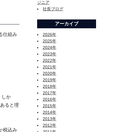
ジニア
社長ブログ
アーカイブ
る仕組み
2026年
2025年
2024年
2023年
2022年
2021年
2020年
2019年
2018年
2017年
。しか
2016年
であると理
2015年
2014年
。
2013年
2012年
か税込み
2011年