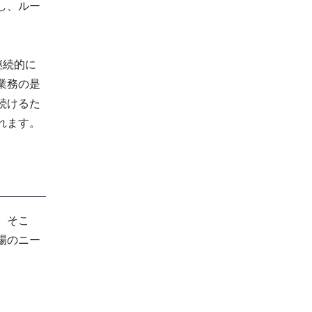
し、ルー
継続的に
業務の是
続けるた
れます。
。そこ
場のニー