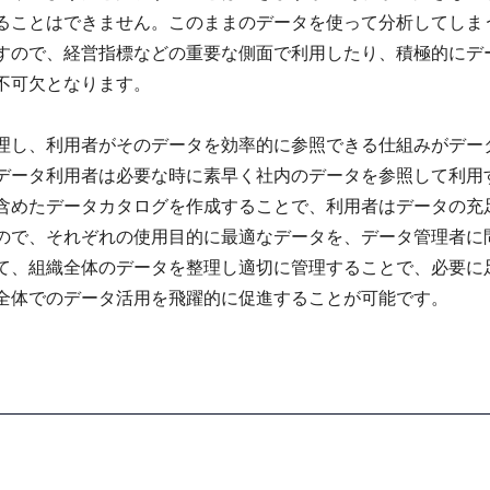
ることはできません。このままのデータを使って分析してしま
すので、経営指標などの重要な側面で利用したり、積極的にデ
不可欠となります。
理し、利用者がそのデータを効率的に参照できる仕組みがデー
データ利用者は必要な時に素早く社内のデータを参照して利用
含めたデータカタログを作成することで、利用者はデータの充
ので、それぞれの使用目的に最適なデータを、データ管理者に
て、組織全体のデータを整理し適切に管理することで、必要に
全体でのデータ活用を飛躍的に促進することが可能です。