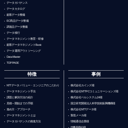
データガバナンス
データカタログ
顧客データ整備
EC商品データ整備
調達品データ整備
データ移行
データマネジメント教育・研修
顧客データマネジメントBasic
データ運用アウトソーシング
Data-Master
TOPPAGE
特徴
事例
NTTデータ バリュー・エンジニアのこだわり
株式会社カインズ様
データマネジメント手法
株式会社NTTPCコミュニケーションズ様
課題と解決方法の紹介
株式会社ベルシステム24様
見積～開始までの手順
国立研究開発法人科学技術振興機構様
進め方・アプローチ
株式会社NTTデータ様
データマネジメントとは
製造メーカ様
データガバナンスの推進方法
情報通信企業様
IT機器商社様