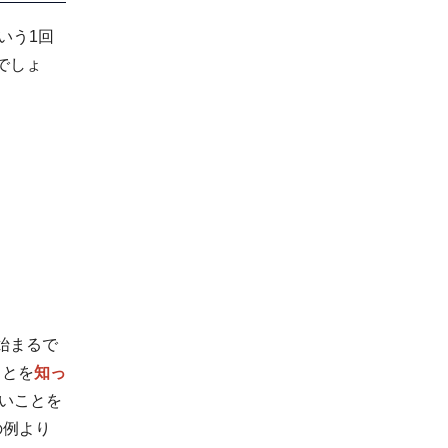
いう1回
でしょ
始まるで
ことを
知っ
いことを
の例より