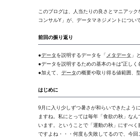
このブログは、人当たりの良さとマニアック
コンサルY」が、データマネジメントについ
前回の振り返り
●
データ
を説明するデータを「
メタデータ
」
●データを説明するための基本のキは”正しく
●加えて、
データ
の概要や取り得る値範囲、型
はじめに
9月に入り少しずつ暑さが和らいできたよう
ますね。私にとっては毎年「食欲の秋」なん
います。ということで「運動の秋」にすべく
ですよね・・・何度も失敗してるので、今回