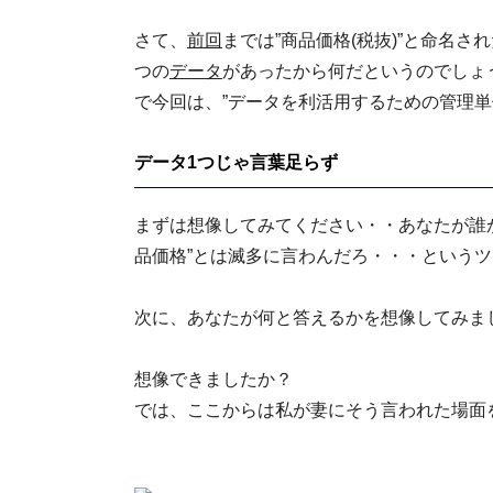
さて、
前回
までは”商品価格(税抜)”と命名さ
つの
データ
があったから何だというのでしょう
で今回は、”データを利活用するための管理単
データ1つじゃ言葉足らず
まずは想像してみてください・・あなたが誰か
品価格”とは滅多に言わんだろ・・・という
次に、あなたが何と答えるかを想像してみま
想像できましたか？
では、ここからは私が妻にそう言われた場面