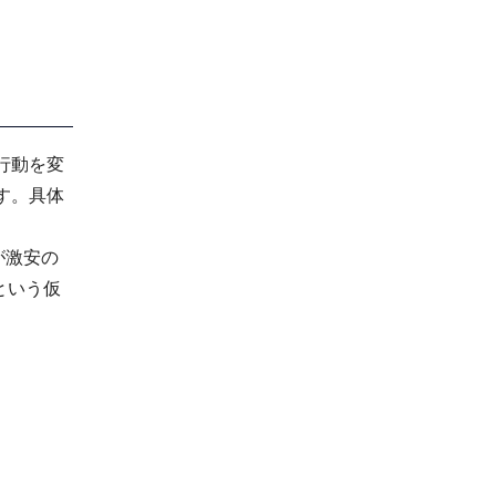
行動を変
す。具体
が激安の
という仮