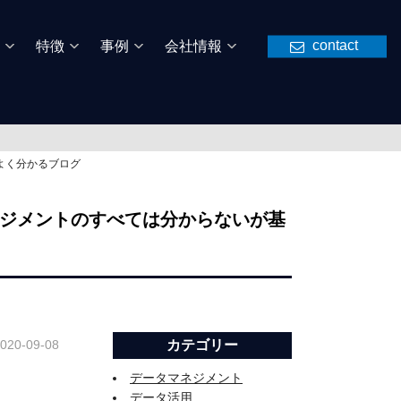
contact
特徴
事例
会社情報
よく分かるブログ
ネジメントのすべては分からないが基
020-09-08
カテゴリー
データマネジメント
データ活用