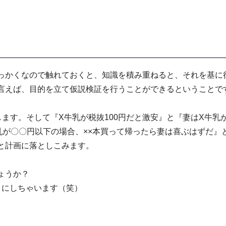
。
っかくなので触れておくと、知識を積み重ねると、それを基に
言えば、目的を立て仮説検証を行うことができるということで
します。そして『X牛乳が税抜100円だと激安』と『妻はX牛乳
乳が〇〇円以下の場合、××本買って帰ったら妻は喜ぶはずだ』
と計画に落としこみます。
ょうか？
イにしちゃいます（笑）