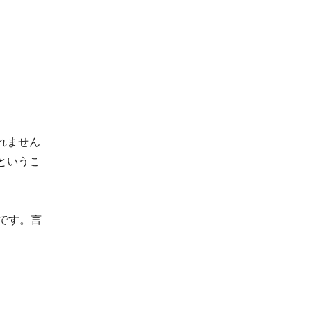
れません
というこ
です。言