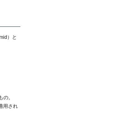
mid）と
もの。
適用され