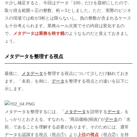
※少し補足すると、今回はデータ「100」だけを題材にしたので、
取り得る範囲＝正の整数、桁＝3としました。ただ、実際のビジネ
スの現場では桁が3桁とは限らないし、負の整数が含まれるケース
も十分考えられます。業務ルール次第でその内容は変化するの
で、
メタデータは業務を映す鏡
のようなものだと覚えておきまし
ょう。
メタデータを整理する視点
最後に、
メタデータ
を整理する視点について少しだけ触れておき
ます。「名前」を例に、
データ
を整理する視点との違いを以下に
示します。
メタデータを整理するには、「
メタデータ
を説明する
データ
」を
しっかりとおさえる、すなわち、”商品価格(税抜)”が
データ
の「名
前」であることを理解する必要があります。そのためには、通常
データを認識する視点（視点①）より
上位の視点
（視点②）を持