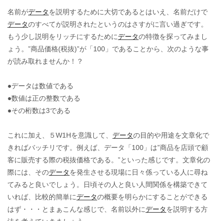
名前が
データ
を説明するために大切であるとはいえ、名前だけで
データ
のすべてが説明されたというのはさすがに言い過ぎです。
もう少し説明をリッチにするために
データ
の特徴を探ってみまし
ょう。”商品価格(税抜)”が「100」であることから、次のような事
が読み取れませんか！？
●データは数値である
●数値は正の整数である
●その桁数は3である
これに加え、５W1Hを意識して、
データ
の目的や用途を文章化で
きればバッチリです。例えば、データ「100」は”商品を店頭で顧
客に販売する際の税抜価格である。”といった感じです。文章化の
際には、その
データ
を発生させる現場に日々係っている人に尋ね
てみると良いでしょう。日頃その人と良い人間関係を構築できて
いれば、比較的簡単に
データ
の概要を明らかにすることができる
はず・・・とまぁこんな感じで、名前以外に
データ
を説明する方