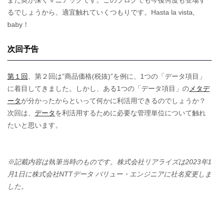
まだ奥が深くマニアックです。このブログでも今後何度も登場す
るでしょうから、適宜触れていくつもりです。Hasta la vista,
baby！
次回予告
第１回
、第２回は”商品価格(税抜)”を例に、1つの「データ項目」
に着目してきました。しかし、ある1つの「データ項目」の
メタデ
ータ
が分かったからといって何かに利活用できるのでしょうか？
次回は、
データ
を利活用するために必要な管理単位について触れ
たいと思います。
※記載内容は執筆当時のものです。株式会社リアライズは2023年1
月1日に株式会社NTTデータ バリュー・エンジニアに社名変更しま
した。