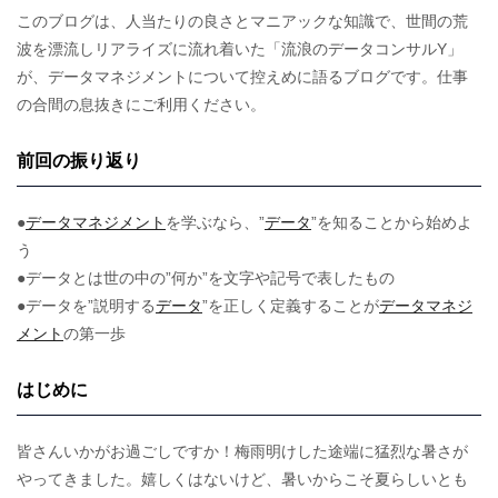
このブログは、人当たりの良さとマニアックな知識で、世間の荒
波を漂流しリアライズに流れ着いた「流浪のデータコンサルY」
が、データマネジメントについて控えめに語るブログです。仕事
の合間の息抜きにご利用ください。
前回の振り返り
●
データマネジメント
を学ぶなら、”
データ
”を知ることから始めよ
う
●データとは世の中の”何か”を文字や記号で表したもの
●データを”説明する
データ
”を正しく定義することが
データマネジ
メント
の第一歩
はじめに
皆さんいかがお過ごしですか！梅雨明けした途端に猛烈な暑さが
やってきました。嬉しくはないけど、暑いからこそ夏らしいとも