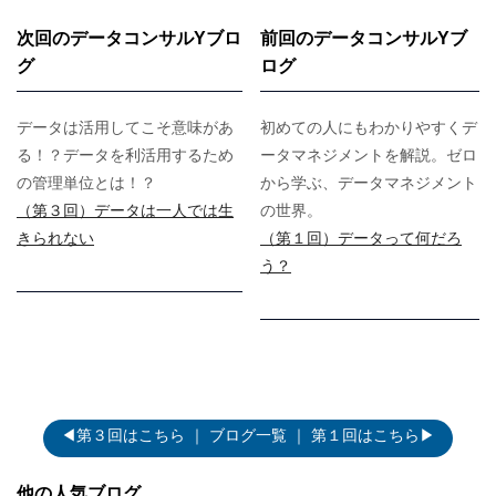
次回のデータコンサルYブロ
前回のデータコンサルYブ
グ
ログ
データは活用してこそ意味があ
初めての人にもわかりやすくデ
る！？データを利活用するため
ータマネジメントを解説。ゼロ
の管理単位とは！？
から学ぶ、データマネジメント
（第３回）データは一人では生
の世界。
きられない
（第１回）データって何だろ
う？
◀第３回はこちら
｜
ブログ一覧
｜
第１回はこちら▶
他の人気ブログ