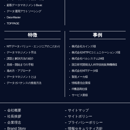
顧客データマネジメントBasic
データ運用アウトソーシング
Data-Master
TOPPAGE
特徴
事例
NTTデータ バリュー・エンジニアのこだわり
株式会社カインズ様
データマネジメント手法
株式会社NTTPCコミュニケーションズ様
課題と解決方法の紹介
株式会社ベルシステム24様
見積～開始までの手順
国立研究開発法人科学技術振興機構様
進め方・アプローチ
株式会社NTTデータ様
データマネジメントとは
製造メーカ様
データガバナンスの推進方法
情報通信企業様
IT機器商社様
サービス業様
会社概要
サイトマップ
社長挨拶
サイトポリシー
企業理念
プライバシーポリシー
Brand Story
情報セキュリティ方針