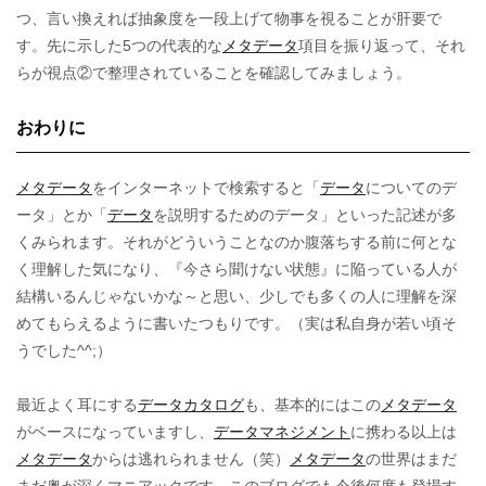
つ、言い換えれば抽象度を一段上げて物事を視ることが肝要で
す。先に示した5つの代表的な
メタデータ
項目を振り返って、それ
らが視点②で整理されていることを確認してみましょう。
おわりに
メタデータ
をインターネットで検索すると「
データ
についてのデ
ータ」とか「
データ
を説明するためのデータ」といった記述が多
くみられます。それがどういうことなのか腹落ちする前に何とな
く理解した気になり、『今さら聞けない状態』に陥っている人が
結構いるんじゃないかな～と思い、少しでも多くの人に理解を深
めてもらえるように書いたつもりです。（実は私自身が若い頃そ
うでした^^;）
最近よく耳にする
データカタログ
も、基本的にはこの
メタデータ
がベースになっていますし、
データマネジメント
に携わる以上は
メタデータ
からは逃れられません（笑）
メタデータ
の世界はまだ