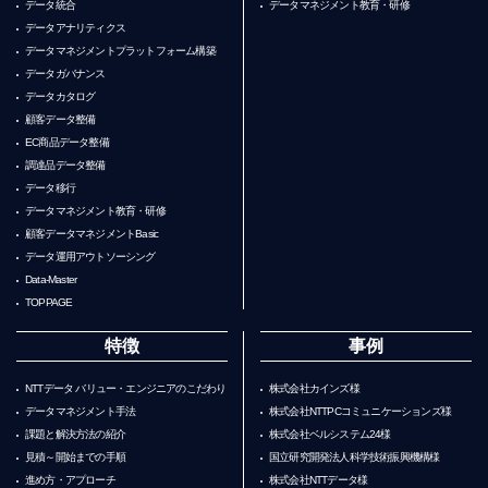
データ統合
データマネジメント教育・研修
データアナリティクス
データマネジメントプラットフォーム構築
データガバナンス
データカタログ
顧客データ整備
EC商品データ整備
調達品データ整備
データ移行
データマネジメント教育・研修
顧客データマネジメントBasic
データ運用アウトソーシング
Data-Master
TOPPAGE
特徴
事例
NTTデータ バリュー・エンジニアのこだわり
株式会社カインズ様
データマネジメント手法
株式会社NTTPCコミュニケーションズ様
課題と解決方法の紹介
株式会社ベルシステム24様
見積～開始までの手順
国立研究開発法人科学技術振興機構様
進め方・アプローチ
株式会社NTTデータ様