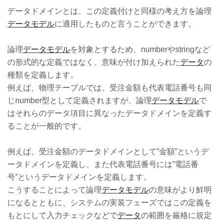
データドメインとは、この定義付けと同様の考え方を論理
データモデル
に適用したものと言うことができます。
論理
データモデル
を対象とするため、numberやstringなど
の形式的な定義ではなく、意味が付け加えられた
データ
の
種類を定義します。
例えば、物理テーブルでは、受注金額も代表電話番号も同
じnumber型として定義されますが、論理
データモデル
で
はそれらのデータ項目に異なったデータドメインを定義す
ることが一般的です。
例えば、受注金額のデータドメインとして”金額”というデ
ータドメインを定義し、また代表電話番号には”電話番
号”というデータドメインを定義します。
こうすることによって論理
データモデル
の意味がより鮮明
になるとともに、システムの実装フェーズではこの定義を
もとにして入力チェックなどで
データ
の範囲を厳格に規定