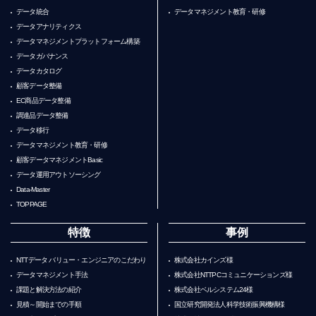
データ統合
データマネジメント教育・研修
データアナリティクス
データマネジメントプラットフォーム構築
データガバナンス
データカタログ
顧客データ整備
EC商品データ整備
調達品データ整備
データ移行
データマネジメント教育・研修
顧客データマネジメントBasic
データ運用アウトソーシング
Data-Master
TOPPAGE
特徴
事例
NTTデータ バリュー・エンジニアのこだわり
株式会社カインズ様
データマネジメント手法
株式会社NTTPCコミュニケーションズ様
課題と解決方法の紹介
株式会社ベルシステム24様
見積～開始までの手順
国立研究開発法人科学技術振興機構様