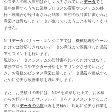
システムの導入当初は正しく入力されていた
データ
でも、
長年使用するうちに業務プロセスの変更やシステムの移
行・統廃合が繰り返された結果、当初の設計書に書かれた
意図とは異なった
データ
が生じてしまうことも珍しくあり
ません。
NTTデータバリュー・エンジニアでは、機械処理やツール
だけでは対応しきれない
データ
の意味まで深掘りした品質
アセスメントを行います。
現状の
データ
とシステムの設計書を比べるだけではなく、
業務プロセスやアクター分析をヒアリングさせていただ
き、お客様のビジネス意図に沿った
データ品質
を達成する
ために必要な改善事項を洗い出します。
また、お見積りの際には、NDAを締結した上で、お客様
からお預かりしたサンプルデータをアセスメントすること
で、現状
データの品質
状況を見極め、対応に必要な作業を