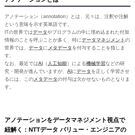
アノテーション（annotation）とは、元々は、注釈や注解
という意味を示す英単語です。
ITの世界では
データ
やプログラムの中に埋め込まれた付加
情報のことを呼ぶことが多く、特に
データマネジメント
の
世界では、
データ
に
メタデータ
を付与することを指しま
す。
なお、最近では
AI
（
人工知能
）による
機械学習
などの研
究・開発が進んでいますが、
AI
に
データ
を正しく学習させ
るには、この
メタデータ
の付与は欠かせないものとなりま
す。
アノテーションをデータマネジメント視点で
紐解く：NTTデータ バリュー・エンジニアの