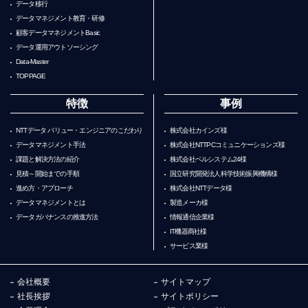
データ移行
データマネジメント教育・研修
顧客データマネジメントBasic
データ運用アウトソーシング
Data-Master
TOPPAGE
特徴
事例
NTTデータ バリュー・エンジニアのこだわり
株式会社カインズ様
データマネジメント手法
株式会社NTTPCコミュニケーションズ様
課題と解決方法の紹介
株式会社ベルシステム24様
見積～開始までの手順
国立研究開発法人科学技術振興機構様
進め方・アプローチ
株式会社NTTデータ様
データマネジメントとは
製造メーカ様
データガバナンスの推進方法
情報通信企業様
IT機器商社様
サービス業様
会社概要
サイトマップ
社長挨拶
サイトポリシー