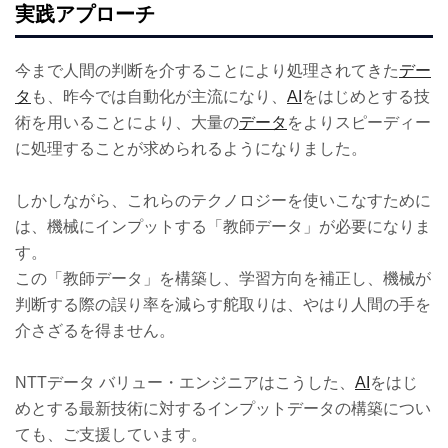
実践アプローチ
今まで人間の判断を介することにより処理されてきた
デー
タ
も、昨今では自動化が主流になり、
AI
をはじめとする技
術を用いることにより、大量の
データ
をよりスピーディー
に処理することが求められるようになりました。
しかしながら、これらのテクノロジーを使いこなすために
は、機械にインプットする「教師データ」が必要になりま
す。
この「教師データ」を構築し、学習方向を補正し、機械が
判断する際の誤り率を減らす舵取りは、やはり人間の手を
介さざるを得ません。
NTTデータ バリュー・エンジニアはこうした、
AI
をはじ
めとする最新技術に対するインプットデータの構築につい
ても、ご支援しています。