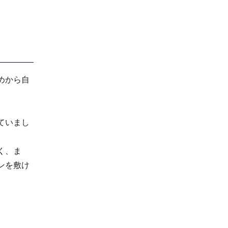
めから自
ていまし
く、ま
ンを敷け