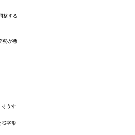
調整する
姿勢が悪
。そうす
がS字形