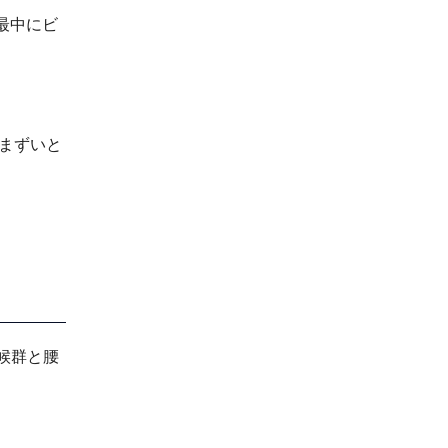
最中にビ
はまずいと
症候群と腰