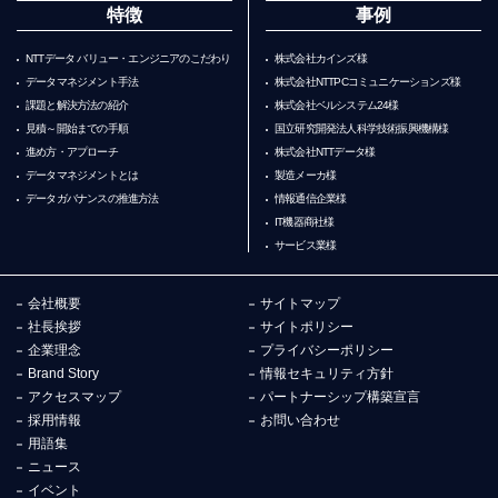
特徴
事例
NTTデータ バリュー・エンジニアのこだわり
株式会社カインズ様
データマネジメント手法
株式会社NTTPCコミュニケーションズ様
課題と解決方法の紹介
株式会社ベルシステム24様
見積～開始までの手順
国立研究開発法人科学技術振興機構様
進め方・アプローチ
株式会社NTTデータ様
データマネジメントとは
製造メーカ様
データガバナンスの推進方法
情報通信企業様
IT機器商社様
サービス業様
会社概要
サイトマップ
社長挨拶
サイトポリシー
企業理念
プライバシーポリシー
Brand Story
情報セキュリティ方針
アクセスマップ
パートナーシップ構築宣言
採用情報
お問い合わせ
用語集
ニュース
イベント