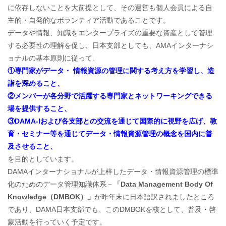
に依存しないことを大前提として、その運営も個人会員による自
主的・自発的なボランティア活動であることです。
データや情報、知識をエンタープライズの重要な資産として管理
する必要性の理解を促し、日本支部としても、AMAインターナシ
ョナルの基本原則に従って、
①専門家がデータ・ 情報資源の管理に関する考え方を学習し、造
詣を深めること、
②メンバーが各分野で活躍する専門家とネットワーキングできる
場を提供すること、
③DAMA-Iおよび各支部との交流を通じて国際的に視野を広げ、教
育・セミナー等を通じてデータ・情報資源管理の概念を国内に普
及させること、
を目的としています。
DAMAインターナショナルが上梓したデータ・情報資源管理の標準
化のためのデータ管理知識体系－
「Data Management Body Of
Knowledge（DMBOK）」
が昨年末に日本語訳されましたところ
であり、DAMA日本支部でも、このDMBOKを核として、普及・啓
蒙活動を行っていく予定です。