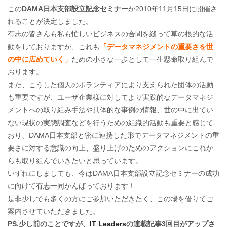
この
DAMA日本支部設立記念セミナー
が2010年11月15日に開催さ
れることが決定しました。
有志の皆さんも私も忙しいビジネスの合間を縫って草の根的な活
動をしておりますが、これも
「データマネジメントの重要さを世
の中に広めていく」
ための小さな一歩として一生懸命取り組んで
おります。
また、こうした個人のボランティアにより支えられた団体の活動
も重要ですが、ユーザ企業様に対してより実践的なデータマネジ
メントへの取り組み手法や具体的な事例の情報、世の中に出てい
ない現状の実態調査などを行うための組織的活動も重要と感じて
おり、DAMA日本支部と密に連携した形でデータマネジメントの重
要さに対する意識の向上、盛り上げのためのアクションにこれか
らも取り組んでいきたいと思っています。
いずれにしましても、今はDAMA日本支部設立記念セミナーの成功
に向けて有志一同がんばっております！
是非少しでも多くの方にご参加いただきたく、この場を借りてご
案内させていただきました。
PS.少し前のことですが、
IT Leaders
の連載記事3回目がアップさ