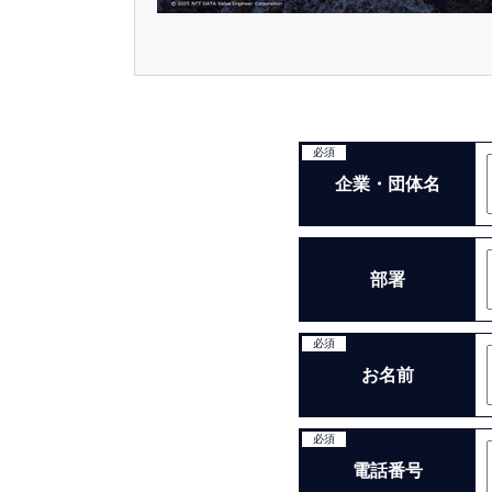
必須
企業・団体名
部署
必須
お名前
必須
電話番号