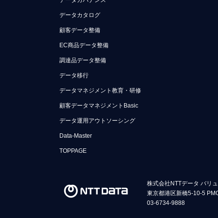
データガバナンス
データカタログ
顧客データ整備
EC商品データ整備
調達品データ整備
データ移行
データマネジメント教育・研修
顧客データマネジメントBasic
データ運用アウトソーシング
Data-Master
TOPPAGE
株式会社NTTデータ バリ
東京都港区新橋5-10-5 PM
03-6734-9888