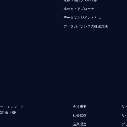
見積～開始までの手順
進め方・アプローチ
データマネジメントとは
データガバナンスの推進方法
会社概要
サ
ュー・エンジニア
O新橋Ⅱ 6F
社長挨拶
サ
企業理念
プ