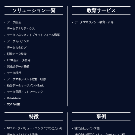
ソリューション一覧
教育サービス
データ統合
データマネジメント教育・研修
データアナリティクス
データマネジメントプラットフォーム構築
データガバナンス
データカタログ
顧客データ整備
EC商品データ整備
調達品データ整備
データ移行
データマネジメント教育・研修
顧客データマネジメントBasic
データ運用アウトソーシング
Data-Master
TOPPAGE
特徴
事例
NTTデータ バリュー・エンジニアのこだわり
株式会社カインズ様
データマネジメント手法
株式会社NTTPCコミュニケーションズ様