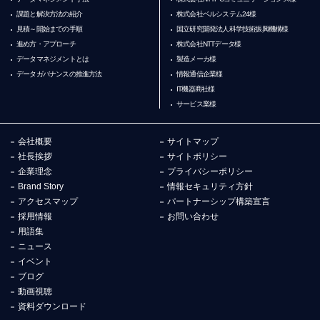
課題と解決方法の紹介
株式会社ベルシステム24様
見積～開始までの手順
国立研究開発法人科学技術振興機構様
進め方・アプローチ
株式会社NTTデータ様
データマネジメントとは
製造メーカ様
データガバナンスの推進方法
情報通信企業様
IT機器商社様
サービス業様
会社概要
サイトマップ
社長挨拶
サイトポリシー
企業理念
プライバシーポリシー
Brand Story
情報セキュリティ方針
アクセスマップ
パートナーシップ構築宣言
採用情報
お問い合わせ
用語集
ニュース
イベント
ブログ
動画視聴
資料ダウンロード