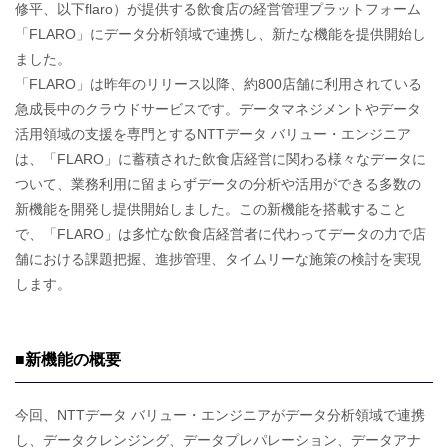
修平、以下flaro）が提供する飲食店の経営管理プラットフォーム
「FLARO」にデータ分析領域で連携し、新たな機能を提供開始し
ました。
「FLARO」は昨年のリリース以降、約800店舗に利用されている
急成長中のクラウドサービスです。データマネジメントやデータ
活用領域の支援を専門とするNTTデータ バリュー・エンジニア
は、「FLARO」に蓄積された飲食店経営に関わる様々なデータに
ついて、業務利用に留まらずデータの分析や活用ができる多数の
新機能を開発し提供開始しました。この新機能を搭載すること
で、「FLARO」は多忙な飲食店経営者に代わってデータの力で店
舗における課題把握、進捗管理、タイムリーな施策の検討を実現
します。
■新機能の概要
今回、NTTデータ バリュー・エンジニアがデータ分析領域で連携
し、データクレンジング、データプレパレーション、データアナ