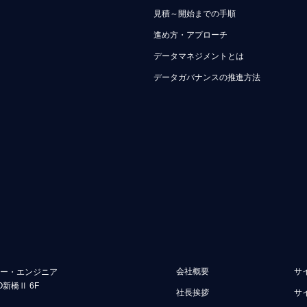
見積～開始までの手順
進め方・アプローチ
データマネジメントとは
データガバナンスの推進方法
会社概要
サ
ュー・エンジニア
O新橋Ⅱ 6F
社長挨拶
サ