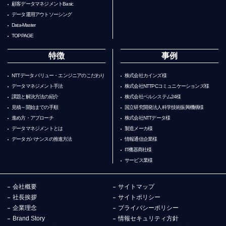
顧客データマネジメントBasic
データ運用アウトソーシング
Data-Master
TOPPAGE
特徴
事例
NTTデータ バリュー・エンジニアのこだわり
株式会社カインズ様
データマネジメント手法
株式会社NTTPCコミュニケーションズ様
課題と解決方法の紹介
株式会社ベルシステム24様
見積～開始までの手順
国立研究開発法人科学技術振興機構様
進め方・アプローチ
株式会社NTTデータ様
データマネジメントとは
製造メーカ様
データガバナンスの推進方法
情報通信企業様
IT機器商社様
サービス業様
会社概要
サイトマップ
社長挨拶
サイトポリシー
企業理念
プライバシーポリシー
Brand Story
情報セキュリティ方針