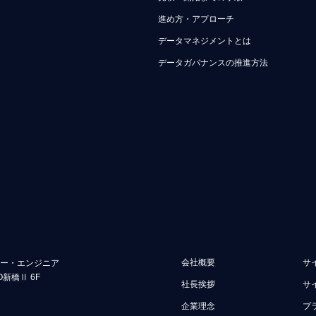
進め方・アプローチ
データマネジメントとは
データガバナンスの推進方法
会社概要
サ
ュー・エンジニア
O新橋Ⅱ 6F
社長挨拶
サ
企業理念
プ