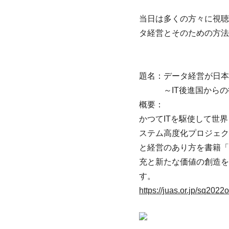
当日は多くの方々に視聴
タ経営とそのための方法論であ
題名：データ経営が日本
～IT後進国からの
概要：
かつてITを駆使して世
ステム高度化プロジェク
と経営のあり方を書籍「
充と新たな価値の創造を
す。
https://juas.or.jp/sq2022o