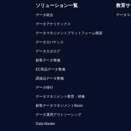
ソリューション一覧
教育サ
データ統合
データマ
データアナリティクス
データマネジメントプラットフォーム構築
データガバナンス
データカタログ
顧客データ整備
EC商品データ整備
調達品データ整備
データ移行
データマネジメント教育・研修
顧客データマネジメントBasic
データ運用アウトソーシング
Data-Master