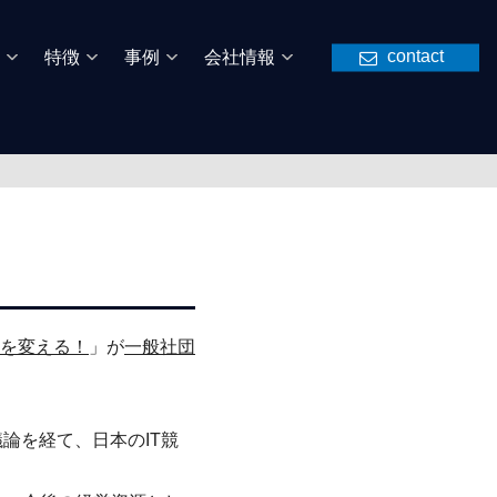
contact
特徴
事例
会社情報
を変える！
」が
一般社団
論を経て、日本のIT競