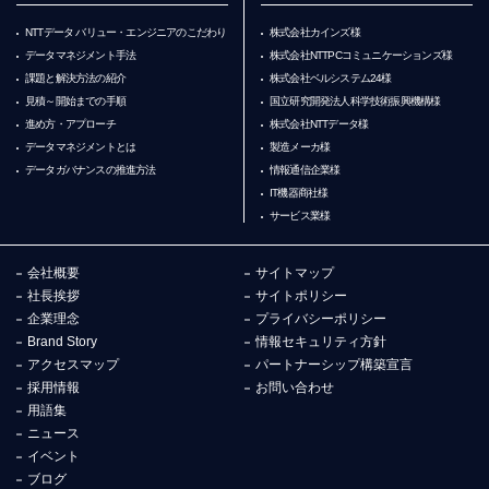
NTTデータ バリュー・エンジニアのこだわり
株式会社カインズ様
データマネジメント手法
株式会社NTTPCコミュニケーションズ様
課題と解決方法の紹介
株式会社ベルシステム24様
見積～開始までの手順
国立研究開発法人科学技術振興機構様
進め方・アプローチ
株式会社NTTデータ様
データマネジメントとは
製造メーカ様
データガバナンスの推進方法
情報通信企業様
IT機器商社様
サービス業様
会社概要
サイトマップ
社長挨拶
サイトポリシー
企業理念
プライバシーポリシー
Brand Story
情報セキュリティ方針
アクセスマップ
パートナーシップ構築宣言
採用情報
お問い合わせ
用語集
ニュース
イベント
ブログ