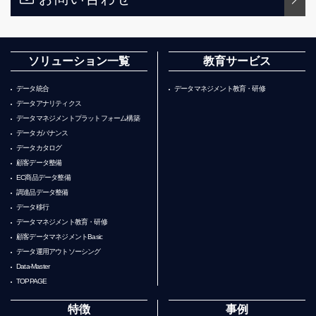
ソリューション一覧
教育サービス
データ統合
データマネジメント教育・研修
データアナリティクス
データマネジメントプラットフォーム構築
データガバナンス
データカタログ
顧客データ整備
EC商品データ整備
調達品データ整備
データ移行
データマネジメント教育・研修
顧客データマネジメントBasic
データ運用アウトソーシング
Data-Master
TOPPAGE
特徴
事例