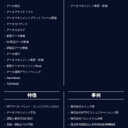
データ統合
データマネジメント教育・研修
データアナリティクス
データマネジメントプラットフォーム構築
データガバナンス
データカタログ
顧客データ整備
EC商品データ整備
調達品データ整備
データ移行
データマネジメント教育・研修
顧客データマネジメントBasic
データ運用アウトソーシング
Data-Master
TOPPAGE
特徴
事例
NTTデータ バリュー・エンジニアのこだわり
株式会社カインズ様
データマネジメント手法
株式会社NTTPCコミュニケーションズ様
課題と解決方法の紹介
株式会社ベルシステム24様
見積～開始までの手順
国立研究開発法人科学技術振興機構様