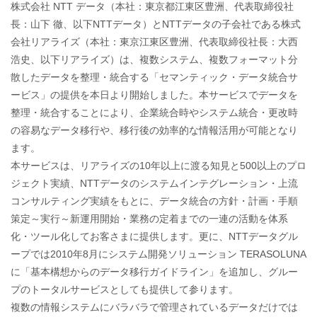
株式会社 NTT データ（本社：東京都江東区豊洲、代表取締役社
長：山下 徹、以下NTTデータ）とNTTデータの子会社である株式
会社リアライズ（本社：東京江東区豊洲、代表取締役社長：大西
浩史、以下リアライズ）は、複数システム、複数フォーマット分
散したデータを整理・統合する「セマンティック・データ統合サ
ービス」の提供を本日より開始しました。本サービスでデータを
整理・統合することにより、企業統合時やシステム統合・更改時
の容易なデータ移行や、移行後の効率的な情報活用が可能となり
ます。
本サービスは、リアライズの10年以上に渡る知見と500以上のプロ
ジェクト実績、NTTデータのシステムインテグレーション・上流
コンサルティング実績をもとに、データ統合の方針・計画・手順
策定～実行～新運用開始・業務の定着までの一連の活動を体系
化・ツール化してお客さまに提供します。更に、NTTデータグル
ープでは2010年8月にシステム開発ソリューション TERASOLUNA
に「基本構想からのデータ移行ガイドライン」を追加し、グルー
プのトータルサービスとしても提供して参ります。
複数の情報システムにバラバラで管理されているデータだけでは