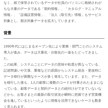
なく、紙で保管されているデータや社員のパソコンに格納されが
ちな大量のデータである「契約情報」、「カタログ・マニュアル
情報」、「設備設置情報」、「法人（取引先）情報」もサービス
対象とし、順次対象データを拡大していきます。
背景
1990年代にはじまるオープン化により業務・部門ごとのシステム
導入が進み、データは大量化・分散化の一途をたどってきまし
た。
この結果、システムごとにデータの意味や粒度が異なっている、
記述間違いや欠落、重複などの原因からシステム統合・更改時に
データ移行が困難なケースが多く発生しています。また、データ
を移行した後も、1人の顧客に複数のコードが付番されたままにな
っている、顧客データと契約データとの紐付けができていないな
どから、お客さまとの最新の取引状況が瞬時に把握できず営業機
会を逸しているといったように情報を活用できないケースも数多
く見られます。