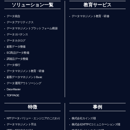
ソリューション一覧
教育サービス
データ統合
データマネジメント教育・研修
データアナリティクス
データマネジメントプラットフォーム構築
データガバナンス
データカタログ
顧客データ整備
EC商品データ整備
調達品データ整備
データ移行
データマネジメント教育・研修
顧客データマネジメントBasic
データ運用アウトソーシング
Data-Master
TOPPAGE
特徴
事例
NTTデータ バリュー・エンジニアのこだわり
株式会社カインズ様
データマネジメント手法
株式会社NTTPCコミュニケーションズ様