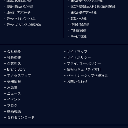
課題と解決方法の紹介
株式会社ベルシステム24様
見積～開始までの手順
国立研究開発法人科学技術振興機構様
進め方・アプローチ
株式会社NTTデータ様
データマネジメントとは
製造メーカ様
データガバナンスの推進方法
情報通信企業様
IT機器商社様
サービス業様
会社概要
サイトマップ
社長挨拶
サイトポリシー
企業理念
プライバシーポリシー
Brand Story
情報セキュリティ方針
アクセスマップ
パートナーシップ構築宣言
採用情報
お問い合わせ
用語集
ニュース
イベント
ブログ
動画視聴
資料ダウンロード